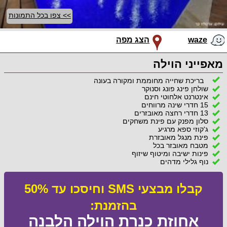
>> צפו בכל התמונות
waze
הצג מפה
מאפייני הוילה
בריכת שחייה מחוממת ומקורה בעונה
שולחן פינג פונג וסנוקר
אינטרנט אלחוטי חינם
15 חדרי שינה מרווחים
13 חדרי רחצה מאובזרים
סלון מפנק עם פינת משחקים
ג'קוזי ספא מרגיע
פינת מנגל מאובזרת
מטבח מאובזר בכל
פינות ישיבה ומיטוף שיזוף
נוף גלילי מדהים
קבלו מבצעי SMS וחיסכו עד 50%
בהזמנת:
אחוזת כנרת הוילה הלבנה