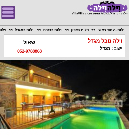
;
וילות יוקרה למסיבות ונופש מבית VillaVilla
וילות - עמוד ראשי
וילות בצפון
וילות בכנרת
וילות במגדל
וילה
וילה נובל מגדל
שאול
ישוב
:
מגדל
052-9788868