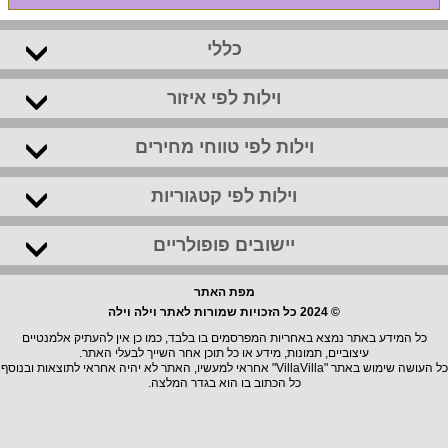
כללי
וילות לפי איזור
וילות לפי טווחי מחירים
וילות לפי קטגוריות
יישובים פופולריים
מפת האתר
© 2024 כל הזכויות שמורות לאתר וילה וילה
כל המידע באתר נמצא באחריות המפרסמים בו בלבד, כמו כן אין להעתיק אלמנטיים
עיצוביים, תמונות, מידע או כל תוכן אחר השייך לבעלי האתר.
כל העושה שימוש באתר "VillaVilla" אחראי למעשיו, האתר לא יהיה אחראי לתוצאות ובנוסף
כל הכתוב בו הוא בגדר המלצה.