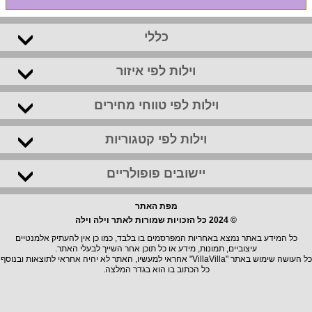
כללי
וילות לפי איזור
וילות לפי טווחי מחירים
וילות לפי קטגוריות
יישובים פופולריים
מפת האתר
© 2024 כל הזכויות שמורות לאתר וילה וילה
כל המידע באתר נמצא באחריות המפרסמים בו בלבד, כמו כן אין להעתיק אלמנטיים
עיצוביים, תמונות, מידע או כל תוכן אחר השייך לבעלי האתר.
כל העושה שימוש באתר "VillaVilla" אחראי למעשיו, האתר לא יהיה אחראי לתוצאות ובנוסף
כל הכתוב בו הוא בגדר המלצה.