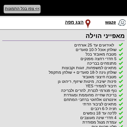
>> צפו בכל התמונות
waze
הצג מפה
מאפייני הוילה
לאירועים עד 25 אורחים
שולחן אוכל ל-10 סועדים
מטבח מאובזר בכל
5 חדרי רחצה מפנקים
מתנפחים בבריכה
מתאים למשפחות, זוגות וקבוצות
שולחן גינה ל-18 סועדים + שולחן מתקפל
מטבח חיצוני מאובזר
פינות ישיבה, מיטות שיזוף, ריהוט גן
חיבור לממירי YES
נוף פנורמי לכנרת, להרים ולבריכה
בריכת שחייה מחוממת ומגודרת
אינטרנט אלחוטי ברחבי המתחם
מתאים לציבור הדתי
חניה ל-6 רכבים
ללינה עד 18 נופשים
4 חדרי שינה מעוצבים
עמדת מנגל מסודרת
סלון מרווח ונוח