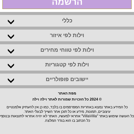
הרשמה
כללי
וילות לפי איזור
וילות לפי טווחי מחירים
וילות לפי קטגוריות
יישובים פופולריים
מפת האתר
© 2024 כל הזכויות שמורות לאתר וילה וילה
כל המידע באתר נמצא באחריות המפרסמים בו בלבד, כמו כן אין להעתיק אלמנטיים
עיצוביים, תמונות, מידע או כל תוכן אחר השייך לבעלי האתר.
כל העושה שימוש באתר "VillaVilla" אחראי למעשיו, האתר לא יהיה אחראי לתוצאות ובנוסף
כל הכתוב בו הוא בגדר המלצה.