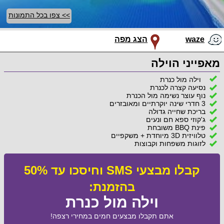
>> צפו בכל התמונות
waze
הצג מפה
מאפייני הוילה
וילה מול כנרת
נסיעה קצרה לכנרת
נוף עוצר נשימה מול הכנרת
3 חדרי שינה יוקרתיים ומאובזרים
בריכת שחייה גדולה
ג'קוזי ספא חם ונעים
פינת BBQ משובחת
טלוויזית 3D מיוחדת + משקפיים
לזוגות משפחות וקבוצות
קבלו מבצעי SMS וחיסכו עד 50%
בהזמנת:
וילה מול כנרת
אתם תקבלו מבצעים חמים במחירי רצפה!