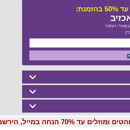
כזיב
מחירי רצפה!
ד)
ם
70 הנחה במייל, הירשמו עכשיו בחינם: