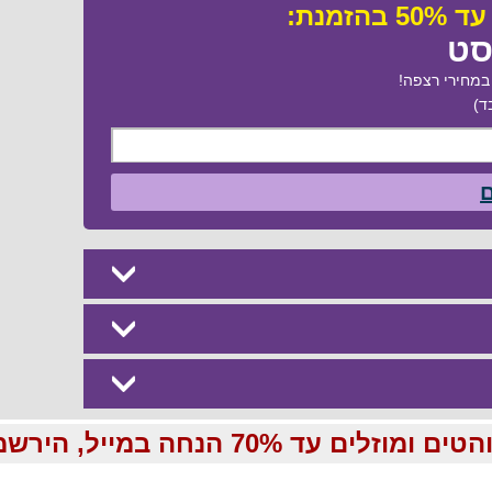
סט
מחירי רצפה!
ד)
ם
70 הנחה במייל, הירשמו עכשיו בחינם: