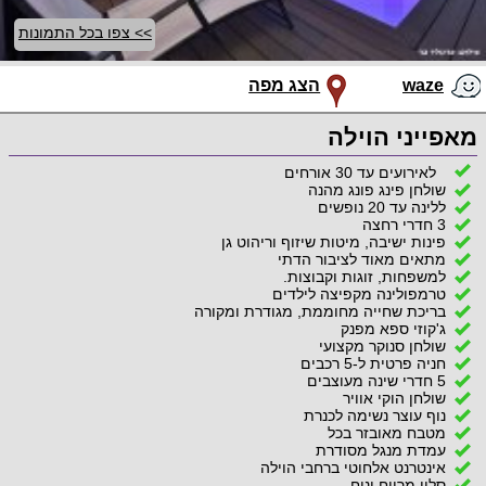
>> צפו בכל התמונות
waze
הצג מפה
מאפייני הוילה
לאירועים עד 30 אורחים
שולחן פינג פונג מהנה
ללינה עד 20 נופשים
3 חדרי רחצה
פינות ישיבה, מיטות שיזוף וריהוט גן
מתאים מאוד לציבור הדתי
למשפחות, זוגות וקבוצות.
טרמפולינה מקפיצה לילדים
בריכת שחייה מחוממת, מגודרת ומקורה
ג'קוזי ספא מפנק
שולחן סנוקר מקצועי
חניה פרטית ל-5 רכבים
5 חדרי שינה מעוצבים
שולחן הוקי אוויר
נוף עוצר נשימה לכנרת
מטבח מאובזר בכל
עמדת מנגל מסודרת
אינטרנט אלחוטי ברחבי הוילה
סלון מרווח ונוח