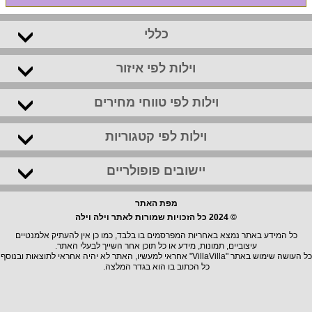
כללי
וילות לפי איזור
וילות לפי טווחי מחירים
וילות לפי קטגוריות
יישובים פופולריים
מפת האתר
© 2024 כל הזכויות שמורות לאתר וילה וילה
כל המידע באתר נמצא באחריות המפרסמים בו בלבד, כמו כן אין להעתיק אלמנטיים
עיצוביים, תמונות, מידע או כל תוכן אחר השייך לבעלי האתר.
כל העושה שימוש באתר "VillaVilla" אחראי למעשיו, האתר לא יהיה אחראי לתוצאות ובנוסף
כל הכתוב בו הוא בגדר המלצה.