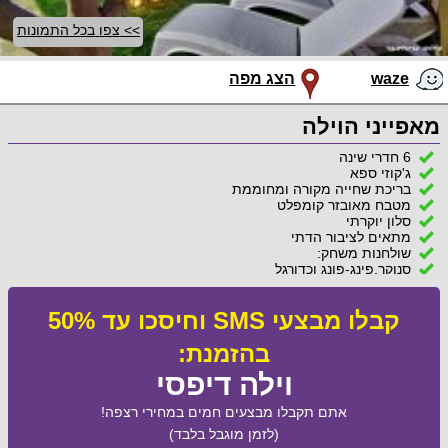
>> צפו בכל התמונות
waze
הצג מפה
מאפייני הוילה
6 חדרי שינה
ג'קוזי ספא
בריכת שחייה מקורה ומחוממת
מטבח מאובזר קומפלט
סלון יוקרתי
מתאים לציבור הדתי
שולחנות משחק:
סנוקר,פינג-פונג וכדורגל
קבלו מבצעי SMS וחיסכו עד 50%
בהזמנת:
וילה דיפסי
אתם תקבלו מבצעים חמים במחירי רצפה!
(לזמן מוגבל בלבד)