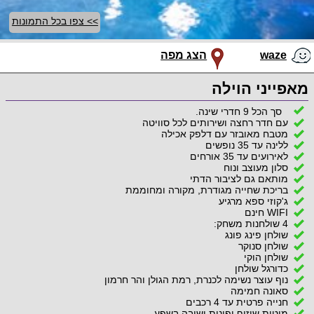
>> צפו בכל התמונות
waze
הצג מפה
מאפייני הוילה
סך הכל 9 חדרי שינה.
עם חדר רחצה ושירותים לכל סוויטה
מטבח מאובזר עם דלפק אכילה
ללינה עד 35 נופשים
לאירועים עד 35 אורחים
סלון מעוצב ונוח
מותאם גם לציבור הדתי
בריכת שחייה מגודרת, מקורה ומחוממת
ג'קוזי ספא מרגיע
WIFI חינם
4 שולחנות משחק:
שולחן פינג פונג
שולחן סנוקר
שולחן הוקי
כדורגל שולחן
נוף עוצר נשימה לכנרת, רמת הגולן והר חרמון
סאונה חמימה
חנייה פרטית עד 4 רכבים
מיטות שיזוף ופינות ישיבה בשפע