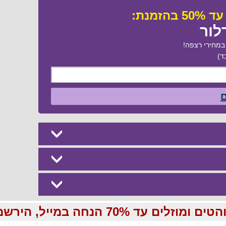
לור
מחירי רצפה!
ד)
ם
70 הנחה במייל, הירשמו עכשיו בחינם: