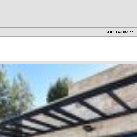
טורנס ריזורט