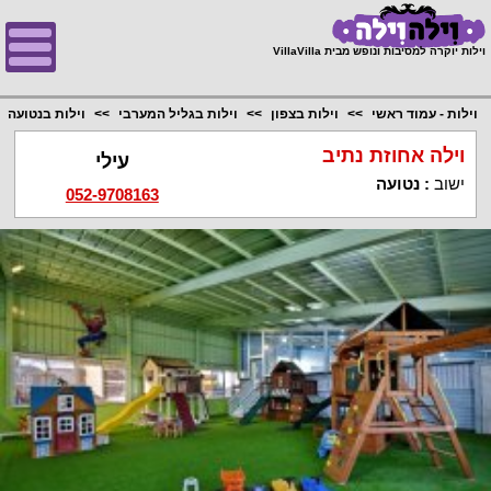
;
וילות יוקרה למסיבות ונופש מבית VillaVilla
וילות - עמוד ראשי
וילות בצפון
וילות בגליל המערבי
וילות בנטועה
וילה אחוזת נתיב
עילי
ישוב
:
נטועה
052-9708163