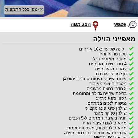
>> צפו בכל התמונות
waze
הצג מפה
מאפייני הוילה
לינה של עד כ-16 אורחים
סלון מרווח ונוח
מטבח מאובזר בכל
4 חדרי שינה מפנקים
עמדת מנגל נקייה
נוף מרהיב לכנרת
פינות ישיבה, מיטות שיזוף וריהוט גן
מטבח חיצוני מאובזר
3 חדרי רחצה מרעננים
בריכת שחייה גדולה ומחוממת
ג'קוזי ספא מרגיע
נגישות לנכים במתחם.
שולחן פינג פונג מקצועי
שולחן סנוקר מהנה
חניה בקרבת המתחם ל-5 רכבים
מתאים לגם לציבור הדתי
מתאים לקבוצות, משפחות וזוגות.
אינטרנט אלחוטי חינם ברחבי הוילה
חיבור ל-NETFLIX