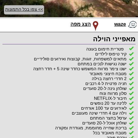
>> צפו בכל התמונות
waze
הצג מפה
מאפייני הוילה
פטריית חימום בעונה
קיר טיפוס לילדים
מתאים למשפחות, זוגות, קבוצות ואירועים סולידיים
ישנה נגישות לנכים במתחם
ישנו צימר מרווח המשמש כחדר שינה 5 + חדר רחצה
מטבח חיצוני מאובזר
2 חדרי רחצה בוילה
חניה פרטית ל-4 רכבים
שולחן גינה ל-20 סועדים
סלון מרווח ונוח
חיבור ל-NETFLIX
ללינה עד 20 נופשים
לאירועים עד 100 אורחים
וילה עם 4 חדרי שינה מעוצבים
ערסל בחצר המתחם
שולחן אוכל ל-20 סועדים
בריכת שחייה מחוממת, מגודרת ומקורה
מטבח מאובזר בכל
ערכת פוקר