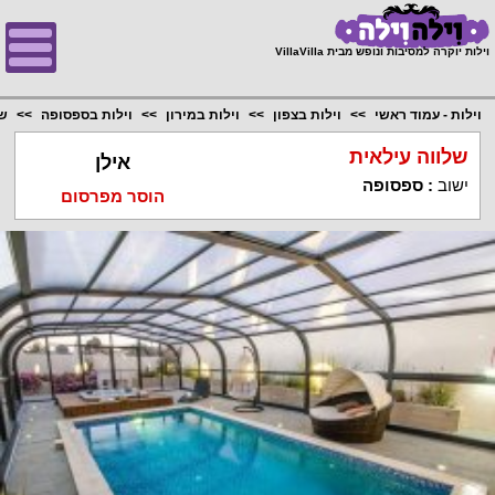
;
וילות יוקרה למסיבות ונופש מבית VillaVilla
וילות - עמוד ראשי
וילות בצפון
וילות במירון
וילות בספסופה
של
שלווה עילאית
אילן
ישוב
:
ספסופה
הוסר מפרסום