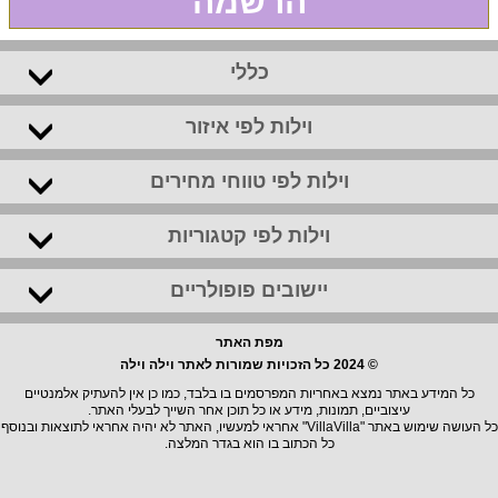
הרשמה
כללי
וילות לפי איזור
וילות לפי טווחי מחירים
וילות לפי קטגוריות
יישובים פופולריים
מפת האתר
© 2024 כל הזכויות שמורות לאתר וילה וילה
כל המידע באתר נמצא באחריות המפרסמים בו בלבד, כמו כן אין להעתיק אלמנטיים
עיצוביים, תמונות, מידע או כל תוכן אחר השייך לבעלי האתר.
כל העושה שימוש באתר "VillaVilla" אחראי למעשיו, האתר לא יהיה אחראי לתוצאות ובנוסף
כל הכתוב בו הוא בגדר המלצה.