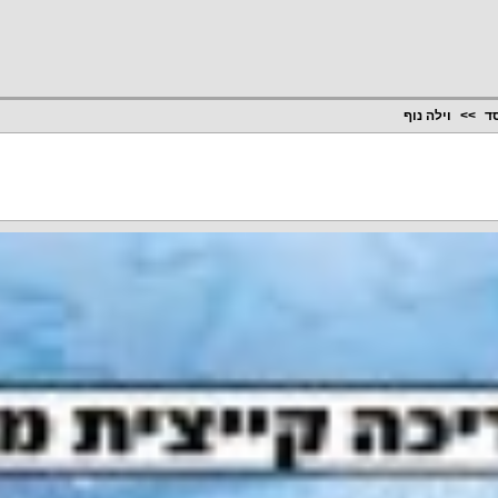
סד
וילה נוף