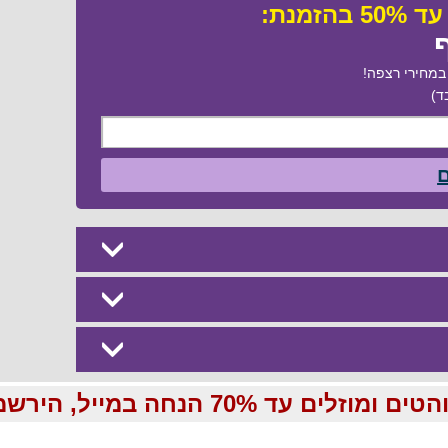
ף
מחירי רצפה!
ד)
ם
70 הנחה במייל, הירשמו עכשיו בחינם: