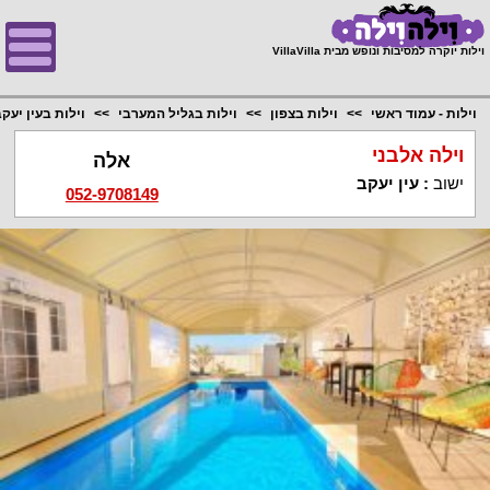
;
וילות יוקרה למסיבות ונופש מבית VillaVilla
וילות - עמוד ראשי
וילות בצפון
וילות בגליל המערבי
וילות בעין יעק
וילה אלבני
אלה
ישוב
:
עין יעקב
052-9708149