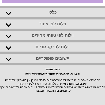
כללי
וילות לפי איזור
וילות לפי טווחי מחירים
וילות לפי קטגוריות
יישובים פופולריים
מפת האתר
© 2024 כל הזכויות שמורות לאתר וילה וילה
כל המידע באתר נמצא באחריות המפרסמים בו בלבד, כמו כן אין להעתיק אלמנטיים
עיצוביים, תמונות, מידע או כל תוכן אחר השייך לבעלי האתר.
כל העושה שימוש באתר "VillaVilla" אחראי למעשיו, האתר לא יהיה אחראי לתוצאות ובנוסף
כל הכתוב בו הוא בגדר המלצה.