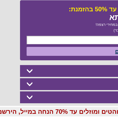
תא
מחירי רצפה!
ד)
ם
70 הנחה במייל, הירשמו עכשיו בחינם: