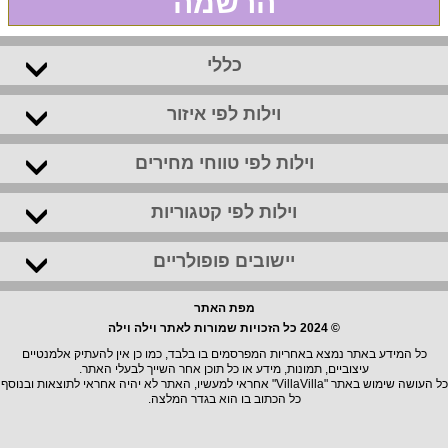
הרשמה
כללי
וילות לפי איזור
וילות לפי טווחי מחירים
וילות לפי קטגוריות
יישובים פופולריים
מפת האתר
© 2024 כל הזכויות שמורות לאתר וילה וילה
כל המידע באתר נמצא באחריות המפרסמים בו בלבד, כמו כן אין להעתיק אלמנטיים
עיצוביים, תמונות, מידע או כל תוכן אחר השייך לבעלי האתר.
כל העושה שימוש באתר "VillaVilla" אחראי למעשיו, האתר לא יהיה אחראי לתוצאות ובנוסף
כל הכתוב בו הוא בגדר המלצה.