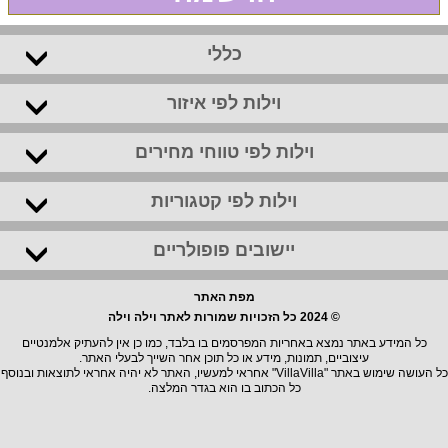
כללי
וילות לפי איזור
וילות לפי טווחי מחירים
וילות לפי קטגוריות
יישובים פופולריים
מפת האתר
© 2024 כל הזכויות שמורות לאתר וילה וילה
כל המידע באתר נמצא באחריות המפרסמים בו בלבד, כמו כן אין להעתיק אלמנטיים
עיצוביים, תמונות, מידע או כל תוכן אחר השייך לבעלי האתר.
כל העושה שימוש באתר "VillaVilla" אחראי למעשיו, האתר לא יהיה אחראי לתוצאות ובנוסף
כל הכתוב בו הוא בגדר המלצה.