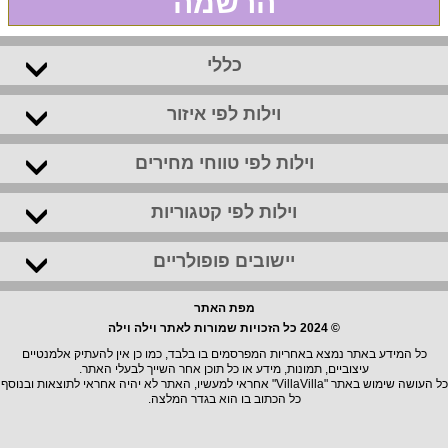
הרשמה
כללי
וילות לפי איזור
וילות לפי טווחי מחירים
וילות לפי קטגוריות
יישובים פופולריים
מפת האתר
© 2024 כל הזכויות שמורות לאתר וילה וילה
כל המידע באתר נמצא באחריות המפרסמים בו בלבד, כמו כן אין להעתיק אלמנטיים
עיצוביים, תמונות, מידע או כל תוכן אחר השייך לבעלי האתר.
כל העושה שימוש באתר "VillaVilla" אחראי למעשיו, האתר לא יהיה אחראי לתוצאות ובנוסף
כל הכתוב בו הוא בגדר המלצה.