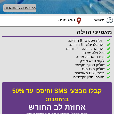
>> צפו בכל התמונות
waze
הצג מפה
מאפייני הוילה
וילה אספרג - 6 חדרים.
וילה גלדיולה - 6 חדרים.
וילה אורכידיאה - 4 חדרים.
בכל וילה ישנם:
בריכת שחייה מהנה
ג'קוזי ספא מפנק
שולחן סנוקר מקצועי
שולחן פינג פונג
פינת BBQ מאובזרת
מטבח וסלון יוקרתיים
קבלו מבצעי SMS וחיסכו עד 50%
בהזמנת:
אחוזת לב החורש
אתם תקבלו מבצעים חמים במחירי רצפה!