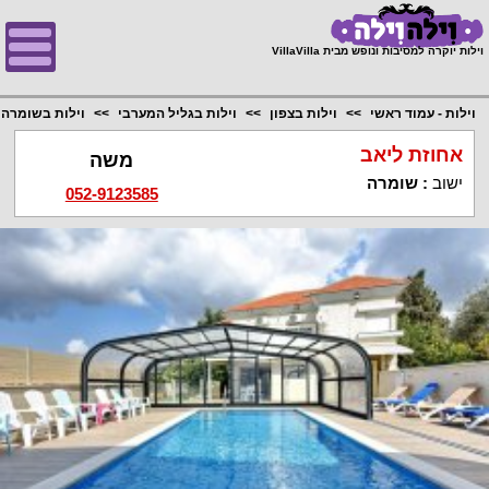
;
וילות יוקרה למסיבות ונופש מבית VillaVilla
וילות - עמוד ראשי
וילות בצפון
וילות בגליל המערבי
וילות בשומרה
אחוזת ליאב
משה
ישוב
:
שומרה
052-9123585