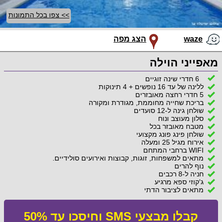
>> צפו בכל התמונות
waze
הצג מפה
מאפייני הוילה
6 חדרי שינה זוגיים
ללינה של עד 16 נופשים + 4 תינוקות
5 חדרי רחצה מאובזרים
בריכת שחייה מחוממת, מגודרת ומקורה
שולחן גינה ל-12 סועדים
סלון מעוצב ונוח
מטבח מאובזר בכל
שולחן פינג פונג מקצועי
אירוח מגיל 25 ומעלה
WIFI ברחבי המתחם
מתאים למשפחות, זוגות, קבוצות ואירועים סולידיים.
נוף להרים
חניה ל-8 רכבים
ג'קוזי ספא מרגיע
מתאים לציבור הדתי
קבלו מבצעי SMS וחיסכו עד 50%