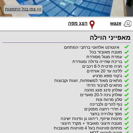
>> צפו בכל התמונות
waze
הצג מפה
מאפייני הוילה
אינטרנט אלחוטי ברחבי המתחם
מטבח מאובזר בכל
עמדת מנגל מסודרת
בריכת שחייה גדולה ומגודרת
חניה פרטית ל-8 רכבים
ללינה עד 20 אורחים
ג'קוזי ספא מרגיע
מתאים מאוד למשפחות, זוגות וקבוצות
מתאים לציבור הדתי
שולחן פינג פונג מהנה
שולחן גינה ל-20 סועדים
סלון מרווח ונוח
נוף להרים ולבריכה
4 חדרי רחצה מפנקים
מסך טלויזיה בחצר
מיטות שיזוף, ריהוט גן ופינות ישיבה
מטבח חיצוני מאובזר + מקרר חיצוני
מתחם סוויטות בעל 4 סוויטות מעוצבות
חיבור לערוצי HOT