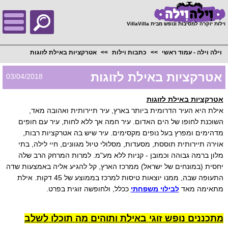
;
וילות יוקרה למסיבות ונופש מבית VillaVilla
וילה וילה - עמוד ראשי
כתבות וילות
אטרקציות באילת לזוגות
אטרקציות באילת לזוגות
03/04/2018
אטרקציות באילת לזוגות
אילת היא העיר הדרומית ביותר בארץ, עיר תיירותית ואהובה מאד,
השוכנת לחופו של הים האדום.
עיר חמה אך ללא לחות, עיר עם חופים
מדהימים ומפרץ בעל נופים מקסימים. עיר שיש בה אטרקציות רבות,
אוירה תיירותית תוססת, מסעדות, מסלולי טיול מגוונים, חיי לילה, בתי
מלון ברמה גבוהה וכמובן - קניות ללא מע"מ. למרות המרחק הרב שלה
יחסית (במונחים של ישראל) ממרכז הארץ, קל להגיע אליה באמצעות שדה
התעופה שבה, ממנו יוצאות טיסות למרכז בממוצע של 45 דקות. אילת
מתאימה מאד
לבילוי משפחתי
ככלל, ולחופשה זוגית בפרט.
מתכננים נופש זוגי באילת ותוהים מה תוכלו לשלב