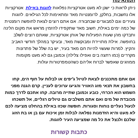
המתאימה
ניתן לראות כי ישנן לא מעט אטרקציות נפלאות
לזוגות באילת
. אטרקציות
אלו נחשבות, בחלקן, לרומנטיות מאד ומתאימות לכל הגילאים. לזוגות
צעירים וגם למבוגרים שבחבורה. אם אתם רוצים לצאת לחופשה רומנטית
של כמה ימים באילת, חשוב מאד שתקפידו להזמין מראש את מקום הלינה
ותבדקו מהן שעות הפעילות של אותן אטרקציות, שאתם רוצים לשלב
בחופשה. אילת מתויירת ומבוקשת מאד, ובעיקר במהלך חודשי האביב
והקיץ. למרות שעשוי להיות חם מאד בעיר, יש בה שלל של פתרונות
מקררים (כמו רחצה בים ואפילו צלילה) וכמובן גם לא מעט מקומות
ממוזגים שאפשר לברוח אליהם כשהטמפרטורות עולות.
אם אתם מתכננים לצאת לטיול ג'יפים או לבלות על חוף הים, קחו
בחשבון את תנאי מזג האוויר והגיעו ערוכים לעניין. קרם הגנה מפני
השמש הוא הכרחי, כובע וכמובן שתייה מרובה. קחו אתכם לדרך כמות
מכובדת של מים ואם אתם משלבים גם טיולים רגליים, אל תשכחו
לנעול נעליים נוחות וסגורות. חופשה שכזו באילת בהחלט מציעה לכם
לא מעט והיא הזדמנות נפלאה לבלות זמן איכות עם בן או בת הזוג
שלכם ולנצל את כל מה שמציעה העיר לזוגות.
כתבות קשורות