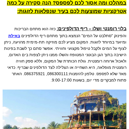
במהלכו ומה אסור לכם לפספס? הנה סקירה על כמה
אטרקציות שמוצעות לכם בעיר שנפלאות לזוגות:
בלוי רומנטי ושלו – ריף הדולפינים:
כזה הוא מתחם הבריכות
והפינוק "סתלבט על המים" הנמצא בתוך מתחם ריף הדולפינים
באילת
ומיועד במיוחד לזוגות. המקום מציע לכם מוזיקה תת-מימית מרגיעה, ניתן
לצוף על המים ולקבל טיפול מקצועי וחוויתי. אפשר סתם כך לשבת בפינות
הישיבה בתוך הגן הבוטני המטופח והשלו ממנו ניתן לצפות בים האדום,
ולאכול ארוחה רומנטית. גולת הכותרת של המקום, וללא ספק חוויה
רומנטית מופלאה, היא השחייה או הצלילה לצד הדולפינים שבריף. כדאי
מאד שלא לפספס. טלפון להזמנות:086300111, 086375921. האתר
פתוח למבקרים מדי יום, בשעות 9:00-17:00.