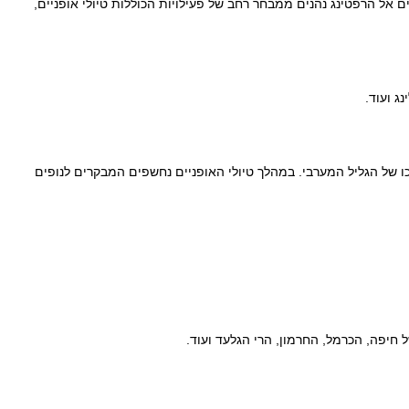
חק של כ-10 דקות מהיישוב ראש פינה. מבקרים שמגיעים אל הרפטינג נהנים ממבחר רחב של פעילויות הכוללות טיולי אופניים,
ג ועוד.
ו של הגליל המערבי. במהלך טיולי האופניים נחשפים המבקרים לנופים
יפה, הכרמל, החרמון, הרי הגלעד ועוד.