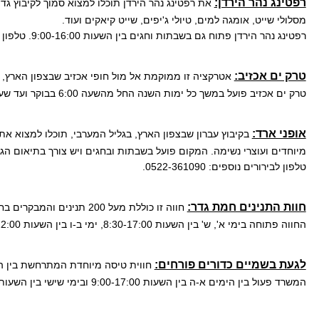
רפטינג נהר הירדן:
מסלולי שייט, אומגה למים, טיולי ג'יפים, שייט קיאקים ועוד.
רפטינג נהר הירדן פתוח גם בשבתות וחגים בין השעות 9:00-16:00. טלפון לבירורים נוספים: 0547-744-700.
טרק ים אכזיב:
אטרקציה זו ממוקמת אל מול חופי אכזיב שבצפון הארץ,
טרק ים אכזיב פועל במשך כל ימות השנה החל מהשעה 6:00 בבוקר ועד שעה לפני השקיעה. טלפון לבירורים נוספים: 04-9823671.
אופני ארד:
בקיבוץ עברון שבצפון הארץ, בגליל המערבי, תוכלו למצוא את
מיוחדים ועוצרי נשימה. המקום פועל בשבתות ובחגים ויש צורך בתיאום ה
טלפון לבירורים נוספים: 0522-361090.
חוות התנינים חמת גדר:
חווה זו כוללת מעל 200 תנינים והמבקרים בחווה זוכים לחוויה בלתי נשכחת.
החווה פתוחה בימי א', ש' בין השעות 8:30-17:00, ימי ב-ו בין השעות 8:30-22:00. טלפון לבירורים נוספים: 6393*.
לגעת בשמיים כדורים פורחים:
חווית טיסה מיוחדת המתרחשת בין הג
המשרד פעול בין הימים א-ה בין השעות 9:00-17:00 ובימי שישי בין השעות 9:00-13:00. טלפונים לבירורים נוספים: 0539-429-922.