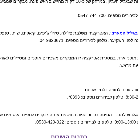
את רפטינג נהר הירדן תוכלו למצוא סמוך לקיבוץ גדות שבגליל העליון, במר
בגליל המערבי
. האטרקציה משלבת צלילה, טיולי ג'יפים, קיאקים, שייט, סנפלינ
 אופני ארד. במסגרת אטרקציה זו המבקרים משכירים אופניים ומטיילים לאורכ
געה מראש.
לבוע לתבור. הטיסה בכדור הפורח חושפת את המבקרים לנופים הקסומים של ח
כתבות קשורות