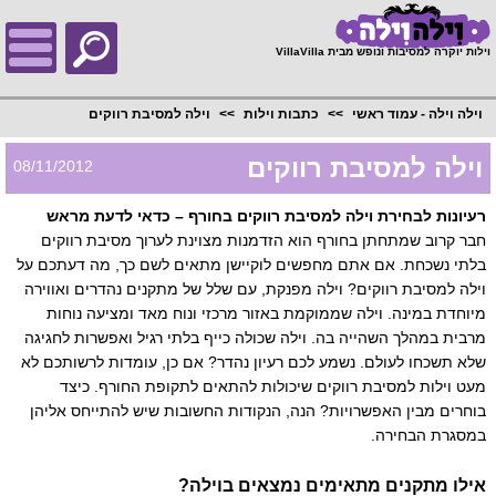
;
וילות יוקרה למסיבות ונופש מבית VillaVilla
וילה וילה - עמוד ראשי
כתבות וילות
וילה למסיבת רווקים
וילה למסיבת רווקים
08/11/2012
רעיונות לבחירת וילה למסיבת רווקים בחורף – כדאי לדעת מראש
חבר קרוב שמתחתן בחורף הוא הזדמנות מצוינת לערוך מסיבת רווקים
בלתי נשכחת. אם אתם מחפשים לוקיישן מתאים לשם כך, מה דעתכם על
וילה למסיבת רווקים? וילה מפנקת, עם שלל של מתקנים נהדרים ואווירה
מיוחדת במינה. וילה שממוקמת באזור מרכזי ונוח מאד ומציעה נוחות
מרבית במהלך השהייה בה. וילה שכולה כייף בלתי רגיל ואפשרות לחגיגה
שלא תשכחו לעולם. נשמע לכם רעיון נהדר? אם כן, עומדות לרשותכם לא
מעט וילות למסיבת רווקים שיכולות להתאים לתקופת החורף. כיצד
בוחרים מבין האפשרויות? הנה, הנקודות החשובות שיש להתייחס אליהן
במסגרת הבחירה.
אילו מתקנים מתאימים נמצאים בוילה?