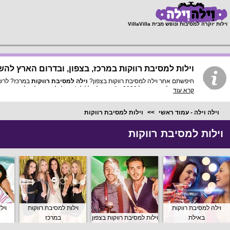
;
וילות יוקרה למסיבות ונופש מבית VillaVilla
וילות למסיבת רווקות במרכז, בצפון, ובדרום הארץ להש
חיפשתם אחר וילה למסיבת רווקות בצפון?
וילה למסיבת רווקות
במרכז? לרשות
אוויר, והחל ממחיר של 2000 ש"ח ומעלה ללילה! תוכלו לישון בוילה ולהנות מחדרי פאר עם מיטה נוחה ומאבזור וילה שלם אשר לא יחסיר מכם דבר.
קרא עוד
וילה וילה - עמוד ראשי
וילות למסיבת רווקות
וילות למסיבת רווקות
וילה למסיבת רווקות
וילות למסיבת רווקות
ויל
באילת
וילות למסיבת רווקות בצפון
במרכז