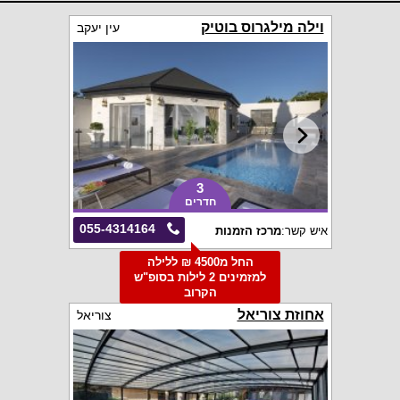
וילה מילגרוס בוטיק
עין יעקב
3
חדרים
055-4314164
איש קשר:
מרכז הזמנות
החל מ4500 ₪ ללילה
למזמינים 2 לילות בסופ"ש
הקרוב
אחוזת צוריאל
צוריאל