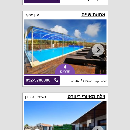
אחוזת שייה
עין יעקב
4
חדרים
052-9708300
איש קשר:
שגית / אבישי
וילה מאיורי ריזורט
משמר הירדן