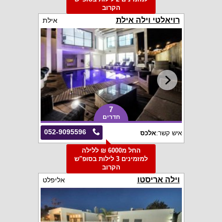
הקרוב
רויאלטי וילה אילת
אילת
7
חדרים
052-9095596
איש קשר:
אלכס
החל מ6000 ₪ ללילה
למזמינים 3 לילות בסופ"ש
הקרוב
וילה אריסטו
אליפלט