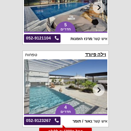
5
חדרים
052-9121104
איש קשר:
מרכז הזמנות
וילה פיורד
טפחות
4
חדרים
052-9123267
איש קשר:
נאור / תומר