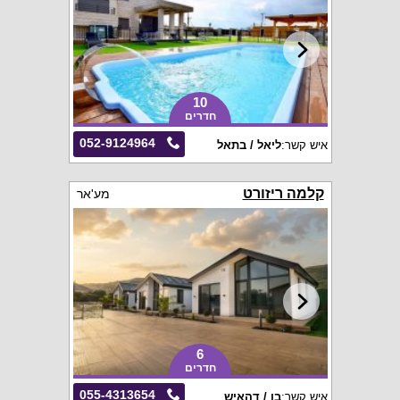
10
חדרים
052-9124964
איש קשר:
ליאל / בתאל
קלמה ריזורט
מע'אר
6
חדרים
055-4313654
איש קשר:
בן / דהאיש