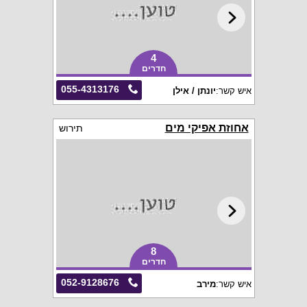
4
חדרים
055-4313176
איש קשר:
יונתן / אילן
אחוזת אפיקי מים
תירוש
8
חדרים
052-9128676
איש קשר:
מירב