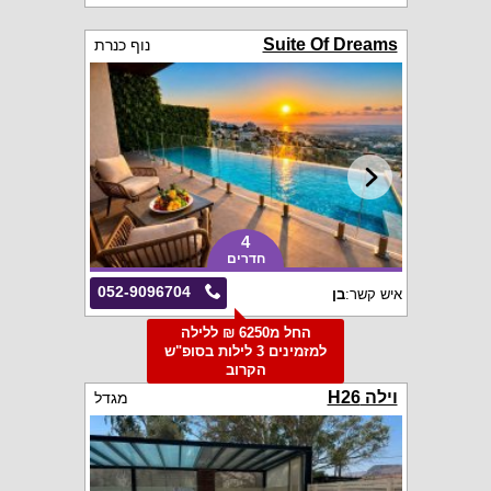
Suite Of Dreams
נוף כנרת
4
חדרים
052-9096704
איש קשר:
בן
החל מ6250 ₪ ללילה
למזמינים 3 לילות בסופ"ש
הקרוב
וילה H26
מגדל