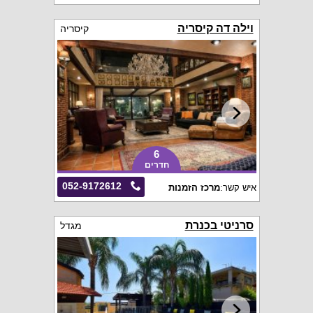
וילה דה קיסריה
קיסריה
6
חדרים
052-9172612
איש קשר:
מרכז הזמנות
סרניטי בכנרת
מגדל