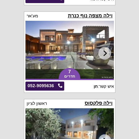
וילה מצפה נוף כנרת
מע'אר
7
חדרים
052-9095636
איש קשר:
חן
וילה פלקסוס
ראשון לציון