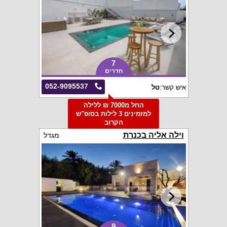
7
חדרים
052-9095537
איש קשר:
טל
החל מ7000 ₪ ללילה
למזמינים 3 לילות בסופ"ש
הקרוב
וילה אליה בכנרת
מגדל
9