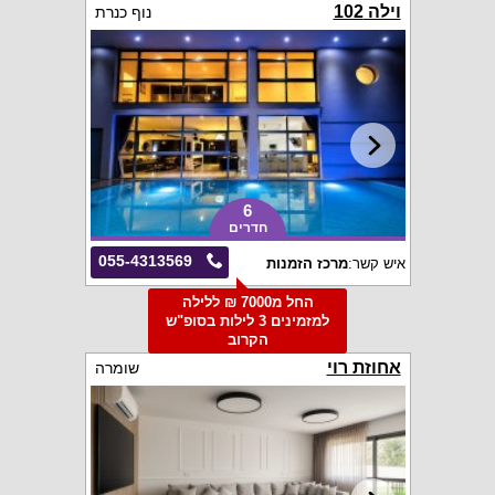
וילה 102
נוף כנרת
6
חדרים
055-4313569
איש קשר:
מרכז הזמנות
החל מ7000 ₪ ללילה
למזמינים 3 לילות בסופ"ש
הקרוב
אחוזת רוי
שומרה