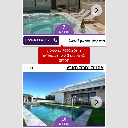
7
חדרים
055-4314132
איש קשר:
שמעון / סיגל
החל מ7000 ₪ ללילה
למזמינים 3 לילות בסופ"ש
הקרוב
אחוזת זמרת הארץ
תירוש
10
חדרים