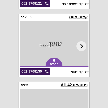
052-9708121
איש קשר:
עמית / בר
קאזה מוזס
עין יעקב
6
חדרים
052-9708139
איש קשר:
טומי
פנטהאוז AH 42
אילת