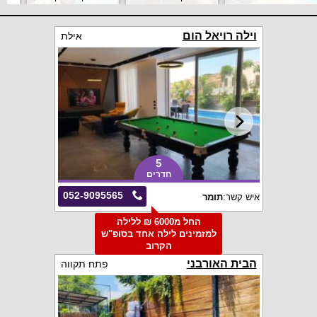
וילה רויאל הום
אילת
5
חדרים
052-9095565
איש קשר:
תומר
החל מ6000 ₪ ללילה
למזמינים לילה אחד בסופ"ש
הקרוב
הבית האורבני
פתח תקווה