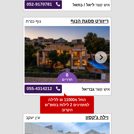
052-9170781
איש קשר:
ליאל / בתאל
ריזורט פסגת הנוף
נוף כנרת
8
חדרים
055-4314212
איש קשר:
גבריאל
החל מ11000 ₪ ללילה
למזמינים 2 לילות בסופ"ש
הקרוב
וילה ג'קסון
עין יעקב