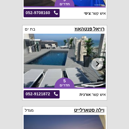
חדרים
052-9708160
איש קשר:
ציפי
רויאל פנטהאוז
בת ים
5
חדרים
052-9121872
איש קשר:
אורנית
וילה סטארלייט
מגדל