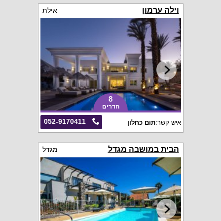
וילה ערמון
אילת
8
חדרים
052-9170411
איש קשר:
תום כחלון
הבית במושבה מגדל
מגדל