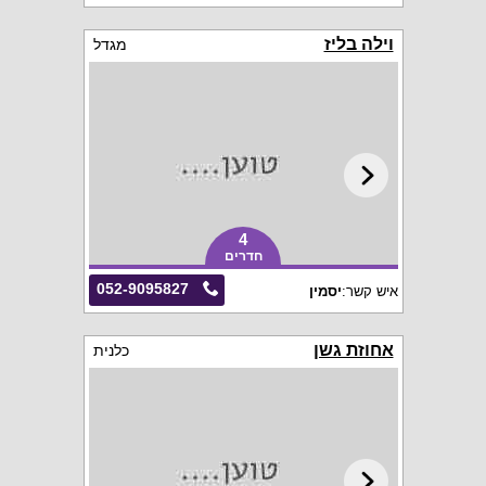
וילה בליז
מגדל
4
חדרים
052-9095827
איש קשר:
יסמין
אחוזת גשן
כלנית