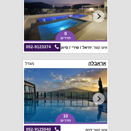
8
חדרים
052-9123374
איש קשר:
יחיאל / שירי / סיוון
אראבלה
מגדל
10
חדרים
052-9125040
איש קשר:
דנה