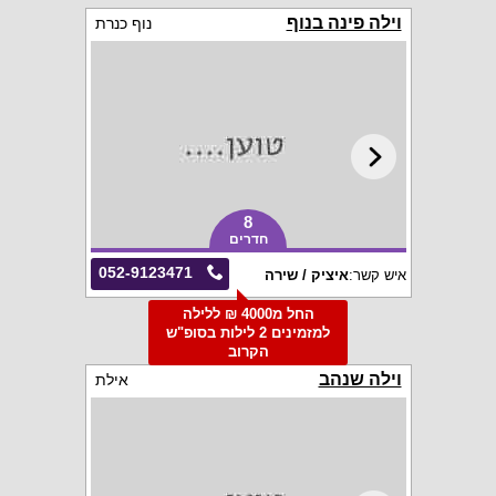
וילה פינה בנוף
נוף כנרת
8
חדרים
052-9123471
איש קשר:
איציק / שירה
החל מ4000 ₪ ללילה
למזמינים 2 לילות בסופ"ש
הקרוב
וילה שנהב
אילת