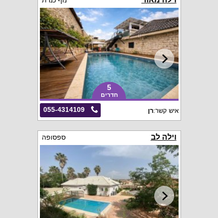
נוף כנרת
5
חדרים
055-4314109
איש קשר:
רן
וילה לב
ספסופה