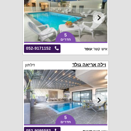
5
חדרים
052-9171152
איש קשר:
עופר
וילה אריאה גולד
דלתון
5
חדרים
052-9095583