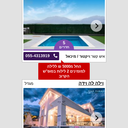
5
חדרים
055-4313919
איש קשר:
ויקטור / מיכאל
החל מ5000 ₪ ללילה
למזמינים 2 לילות בסופ"ש
הקרוב
וילה לה וידה
מגדל