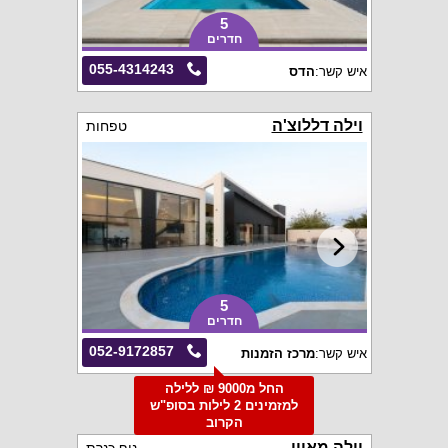
5
חדרים
055-4314243
איש קשר:
הדס
וילה דללוצ'ה
טפחות
5
חדרים
052-9172857
איש קשר:
מרכז הזמנות
החל מ9000 ₪ ללילה
למזמינים 2 לילות בסופ"ש
הקרוב
וילה מאווי