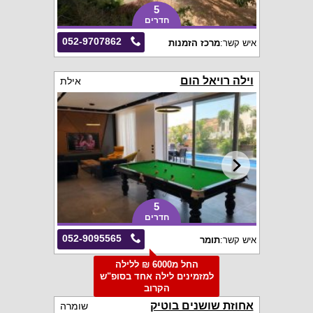
5
חדרים
052-9707862
איש קשר:
מרכז הזמנות
וילה רויאל הום
אילת
5
חדרים
052-9095565
איש קשר:
תומר
החל מ6000 ₪ ללילה
למזמינים לילה אחד בסופ"ש
הקרוב
אחוזת שושנים בוטיק
שומרה