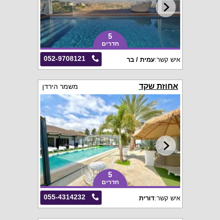
5
חדרים
052-9708121
איש קשר:
עמית / בר
אחוזת שקד
משמר הירדן
5
חדרים
055-4314232
איש קשר:
דורית