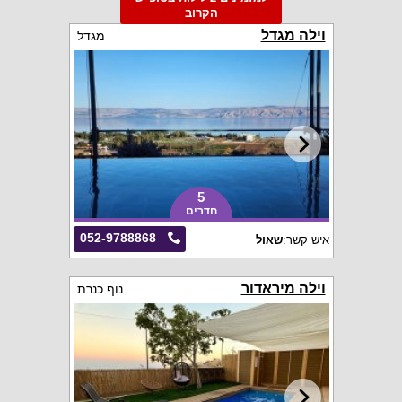
הקרוב
וילה מגדל
מגדל
5
חדרים
052-9788868
איש קשר:
שאול
וילה מיראדור
נוף כנרת