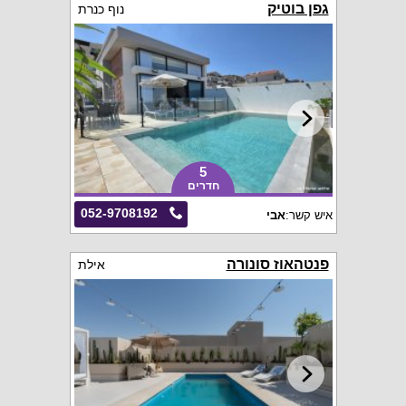
גפן בוטיק
נוף כנרת
5
חדרים
052-9708192
איש קשר:
אבי
פנטהאוז סונורה
אילת