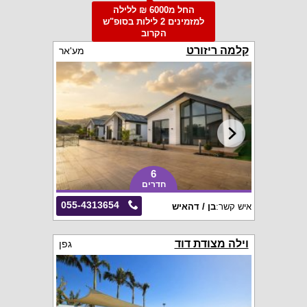
החל מ6000 ₪ ללילה
למזמינים 2 לילות בסופ"ש
הקרוב
קלמה ריזורט
מע'אר
6
חדרים
055-4313654
איש קשר:
בן / דהאיש
וילה מצודת דוד
גפן