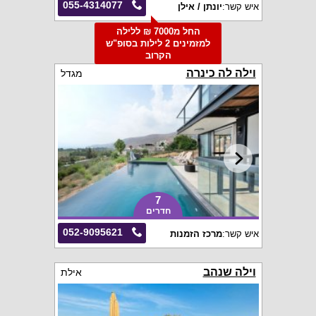
055-4314077
איש קשר:
יונתן / אילן
החל מ7000 ₪ ללילה
למזמינים 2 לילות בסופ"ש
הקרוב
וילה לה כינרה
מגדל
7
חדרים
052-9095621
איש קשר:
מרכז הזמנות
וילה שנהב
אילת