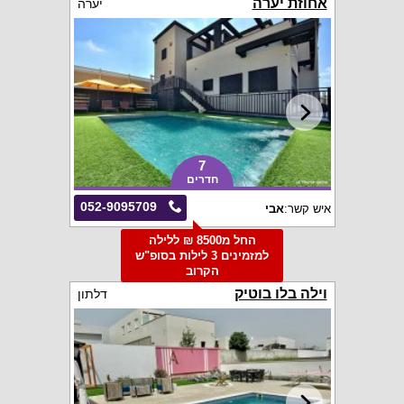
אחוזת יערה
יערה
7
חדרים
052-9095709
איש קשר:
אבי
החל מ8500 ₪ ללילה
למזמינים 3 לילות בסופ"ש
הקרוב
וילה בלו בוטיק
דלתון