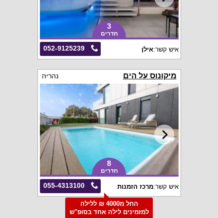
3
חדרים
052-9125239
איש קשר:
אילן
מיקונוס על הים
נהריה
8
חדרים
055-4313100
איש קשר:
מרכז הזמנות
החל מ4000 ₪ ללילה
למזמינים לילה אחד בסופ"ש