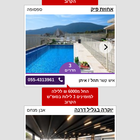
הקרוב
אחוזת פיק
ספסופה
3
חדרים
055-4313961
איש קשר:
תהל / איתן
החל מ6000 ₪ ללילה
למזמינים 3 לילות בסופ"ש
הקרוב
יוקרה בגליל דרנה
אבן מנחם