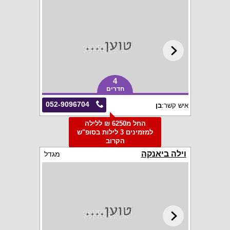
4
חדרים
052-9096704
איש קשר:
בן
החל מ6250 ₪ ללילה
למזמינים 3 לילות בסופ"ש
הקרוב
וילה ביאנקה
מגדל