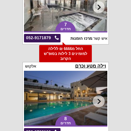
7
חדרים
052-9171879
איש קשר:
מרכז הזמנות
החל מ6666 ₪ ללילה
למזמינים 3 לילות בסופ"ש
הקרוב
וילה מטע וכרם
אלקוש
8
חדרים