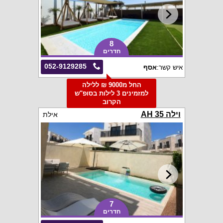
8
חדרים
052-9129285
איש קשר:
אסף
החל מ9000 ₪ ללילה
למזמינים 3 לילות בסופ"ש
הקרוב
וילה AH 35
אילת
7
חדרים