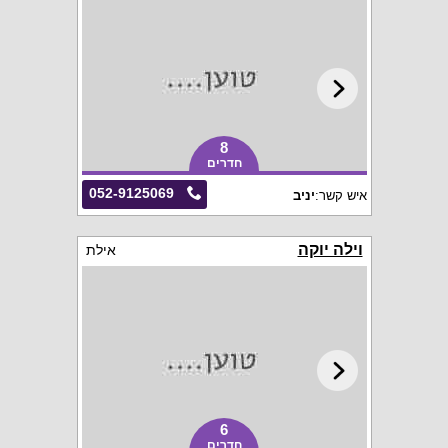
8
חדרים
052-9125069
איש קשר:
יניב
וילה יוקה
אילת
6
חדרים