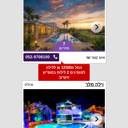
7
חדרים
052-9708100
איש קשר:
שי
החל מ12500 ₪ ללילה
למזמינים 2 לילות בסופ"ש
הקרוב
וילה מלך
אילת