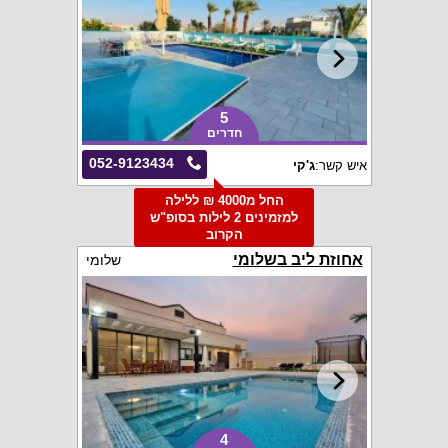
5
חדרים
052-9123434
איש קשר:
ג'קי
החל מ4000 ₪ ללילה
למזמינים 2 לילות בסופ"ש
הקרוב
אחוזת ליב בשלומי
שלומי
4