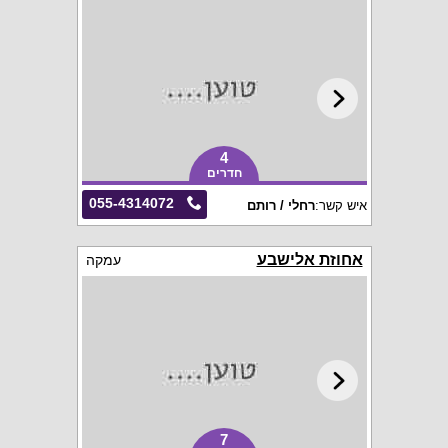
4
חדרים
055-4314072
איש קשר:
רחלי / רותם
אחוזת אלישבע
עמקה
7