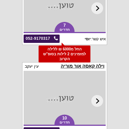
7
חדרים
052-9170317
איש קשר:
יוסי
החל מ6000 ₪ ללילה
למזמינים 2 לילות בסופ"ש
הקרוב
וילה קאסה אור מוריה
עין יעקב
10
חדרים