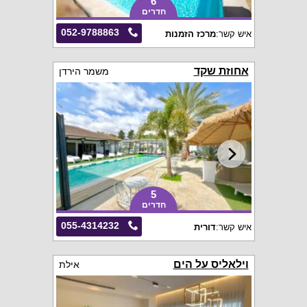
6
חדרים
052-9788863
איש קשר:
מרכז הזמנות
אחוזת שקד
משמר הירדן
5
חדרים
055-4314232
איש קשר:
דורית
וילאליס על הים
אילת