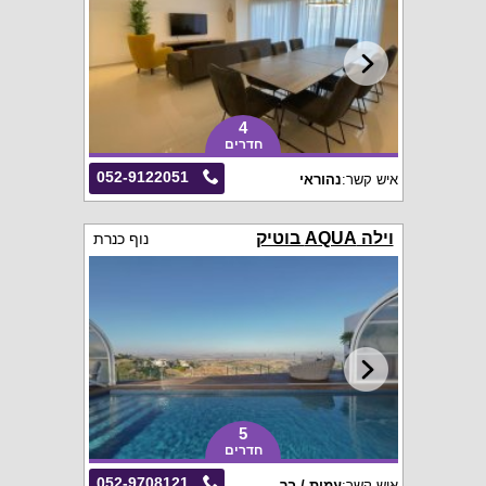
4
חדרים
052-9122051
איש קשר:
נהוראי
וילה AQUA בוטיק
נוף כנרת
5
חדרים
052-9708121
איש קשר:
עמית / בר