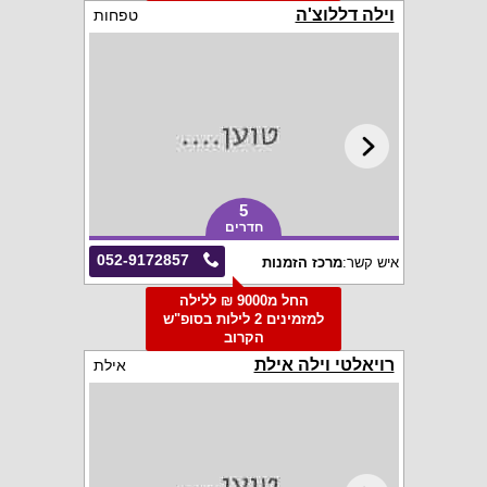
וילה דללוצ'ה
טפחות
5
חדרים
052-9172857
איש קשר:
מרכז הזמנות
החל מ9000 ₪ ללילה
למזמינים 2 לילות בסופ"ש
הקרוב
רויאלטי וילה אילת
אילת