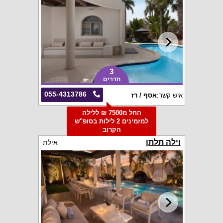
3
חדרים
055-4313786
איש קשר:
אסף / רז
החל מ7500 ₪ ללילה
למזמינים 2 לילות בסופ"ש
הקרוב
וילה תלתן
אילת