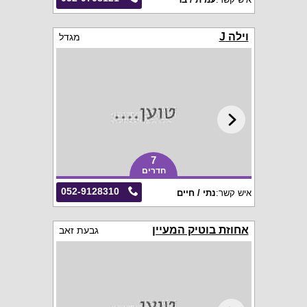
וילה J
מגדל
7
חדרים
052-9128310
איש קשר:
נתי / חיים
אחוזת בוטיק המעיין
גבעת זאב