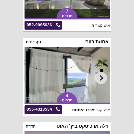
7
חדרים
052-9095636
איש קשר:
חן
אחוזת רוורי
נוף כנרת
4
חדרים
055-4313534
איש קשר:
מרכז הזמנות
וילה ארכיטקט ביץ' האוס
חדרה