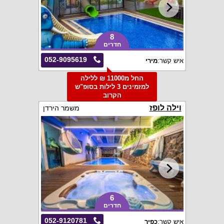
8
חדרים
052-9095619
איש קשר:
מירי
החל מ11000 ₪ ללילה
למזמינים 3 לילות בסופ"ש
הקרוב
וילה לופז
משמר הירדן
6
חדרים
052-9120781
איש קשר:
כפיר