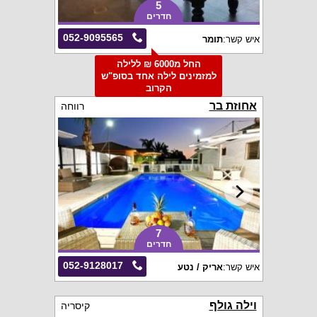
5
חדרים
052-9095565
איש קשר:
תומר
החל מ6000 ₪ ללילה
למזמינים לילה אחד בסופ"ש
הקרוב
אחוזת בר
רווחה
7
חדרים
052-9128017
איש קשר:
אריק / נטע
וילה גולף
קיסריה