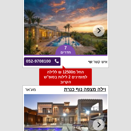
7
חדרים
052-9708100
איש קשר:
שי
החל מ12500 ₪ ללילה
למזמינים 2 לילות בסופ"ש
הקרוב
וילה מצפה נוף כנרת
מע'אר