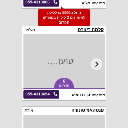
055-4313086
איש קשר:
אליס
החל מ5500 ₪ ללילה
למזמינים 2 לילות בסופ"ש
הקרוב
קלמה ריזורט
מע'אר
6
חדרים
055-4313654
איש קשר:
בן / דהאיש
פנטהאוז סונורה
אילת