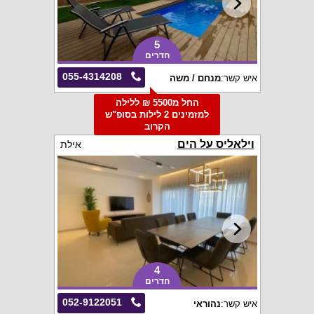
5
חדרים
055-4314208
איש קשר:
מנחם / משה
החל מ5500 ₪ ללילה
למזמינים 2 לילות בסופ"ש
הקרוב
וילאליס על הים
אילת
4
חדרים
052-9122051
איש קשר:
נהוראי