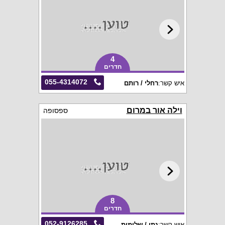
4
חדרים
055-4314072
איש קשר:
רחלי / רותם
וילה אור במרום
ספסופה
8
חדרים
052-9126285
איש קשר:
נתן / שלומית