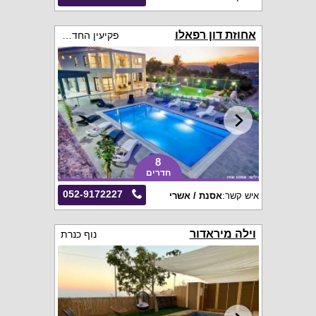
אחוזת דון רפאלו
פקיעין החדשה
8
חדרים
052-9172227
איש קשר:
אסנת / אשרי
וילה מיראדור
נוף כנרת