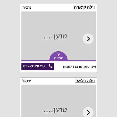
וילה קיארה
נתניה
9
חדרים
052-9120797
איש קשר:
מרכז הזמנות
וילה וילאז'
יבנאל