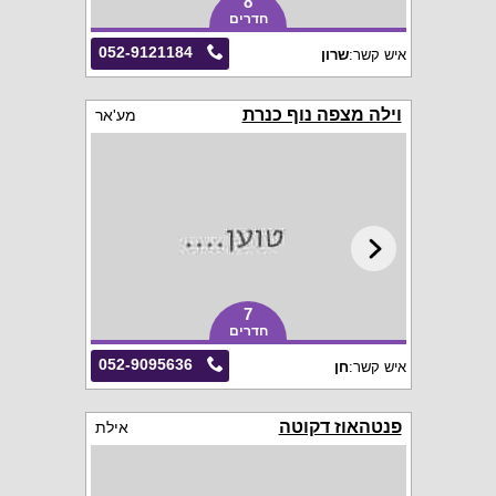
8
חדרים
052-9121184
איש קשר:
שרון
וילה מצפה נוף כנרת
מע'אר
7
חדרים
052-9095636
איש קשר:
חן
פנטהאוז דקוטה
אילת