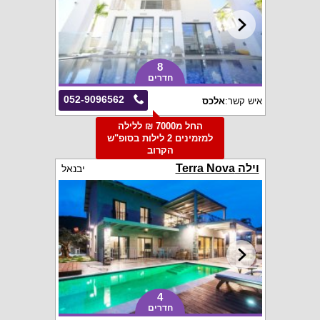
8
חדרים
052-9096562
איש קשר:
אלכס
החל מ7000 ₪ ללילה
למזמינים 2 לילות בסופ"ש
הקרוב
וילה Terra Nova
יבנאל
4
חדרים