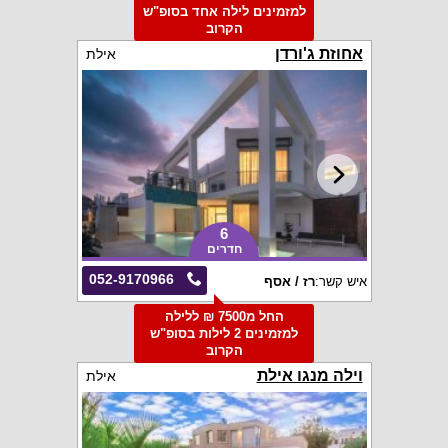
למזמינים לילה אחד בסופ"ש
הקרוב
אחוזת ג'ורדן
אילת
6
חדרים
052-9170966
איש קשר:
רז / אסף
החל מ7500 ₪ ללילה
למזמינים 2 לילות בסופ"ש
הקרוב
וילה מנגו אילת
אילת