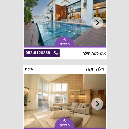
6
חדרים
052-9126289
איש קשר:
הילה
וילה יוקה
אילת
6
חדרים