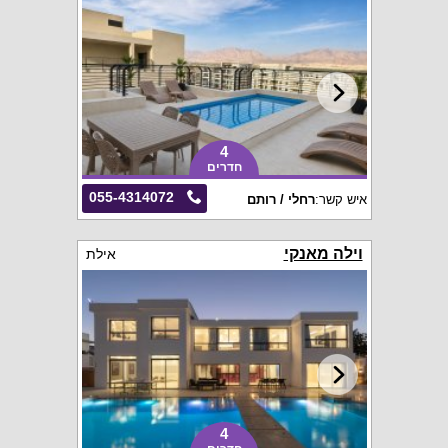
4
חדרים
055-4314072
איש קשר:
רחלי / רותם
וילה מאנקי
אילת
4