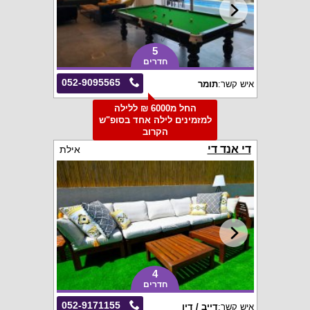
5
חדרים
052-9095565
איש קשר:
תומר
החל מ6000 ₪ ללילה
למזמינים לילה אחד בסופ"ש
הקרוב
די אנד די
אילת
4
חדרים
052-9171155
איש קשר:
דייב / דין