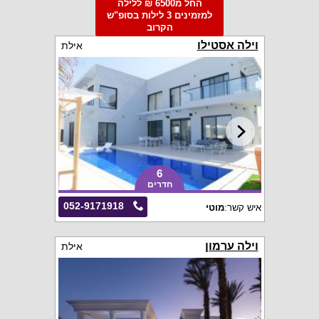
החל מ6500 ₪ ללילה
למזמינים 3 לילות בסופ"ש
הקרוב
וילה אסטילו
אילת
6
חדרים
052-9171918
איש קשר:
מוטי
וילה ערמון
אילת