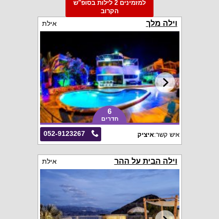
למזמינים 2 לילות בסופ"ש
הקרוב
וילה מלך
אילת
6
חדרים
052-9123267
איש קשר:
איציק
וילה הבית על ההר
אילת