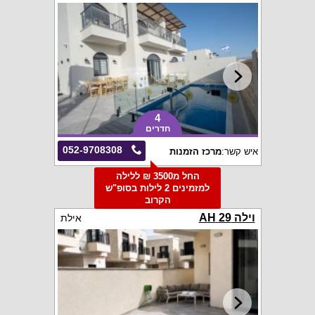
4
חדרים
052-9708308
איש קשר:
מרכז הזמנות
החל מ3500 ₪ ללילה
למזמינים 2 לילות בסופ"ש
הקרוב
וילה 29 AH
אילת