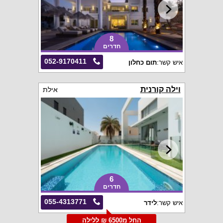
8
חדרים
052-9170411
איש קשר:
תום כחלון
וילה קורנית
אילת
6
חדרים
055-4313771
איש קשר:
לידר
החל מ6500 ₪ ללילה