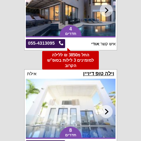
4
חדרים
055-4313095
איש קשר:
אודי
החל מ3850 ₪ ללילה
למזמינים 3 לילות בסופ"ש
הקרוב
וילה טופ דיזיין
אילת
8
חדרים