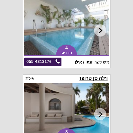
4
חדרים
055-4313176
איש קשר:
יונתן / אילן
וילה סן טרופז
אילת
3