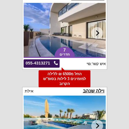
7
חדרים
055-4313271
איש קשר:
נוי
החל מ6500 ₪ ללילה
למזמינים 3 לילות בסופ"ש
הקרוב
וילה שנהב
אילת