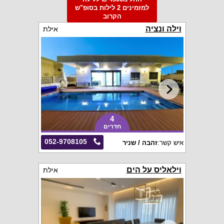
למזמינים 2 לילות בסופ"ש
הקרוב
וילה ונציה
אילת
4
חדרים
052-9708105
איש קשר:
זהבה / שניר
וילאליס על הים
אילת