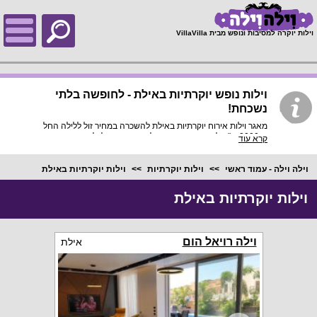
;
וילות יוקרה למסיבות ונופש מבית VillaVilla
וילות נופש יוקרתיות באילת - לחופשה בלתי
נשכחת!
מאגר וילות אירוח יוקרתיות באילת להשכרה במחיר זול ללילה החל
מ-2000 ש"ח לקבוצת נופשים או למשפחה, תוכלו להנות מבריכה פרטית,
קרא עוד
קרבה למפרץ אילת, וכמובן מקרבה למסעדת הגורמה העשירות שיש לעיר
להציע, נופש בוילה הפך לדבר פופולרי בשנים האחרונות בהתחשב
בעובדה שהוילה עומדת לרשותכם ולפרטיותכם בלבד ללא נספחים נוספים
וילה וילה - עמוד ראשי
וילות יוקרתיות
וילות יוקרתיות באילת
בבריכה.
וילות יוקרתיות באילת
וילה רויאל הום
אילת