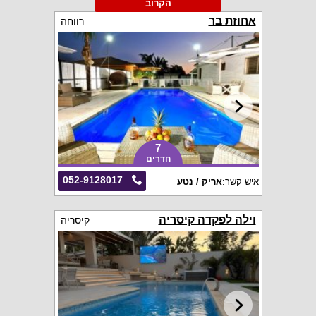
הקרוב
אחוזת בר
רווחה
7
חדרים
052-9128017
איש קשר:
אריק / נטע
וילה לפקדה קיסריה
קיסריה