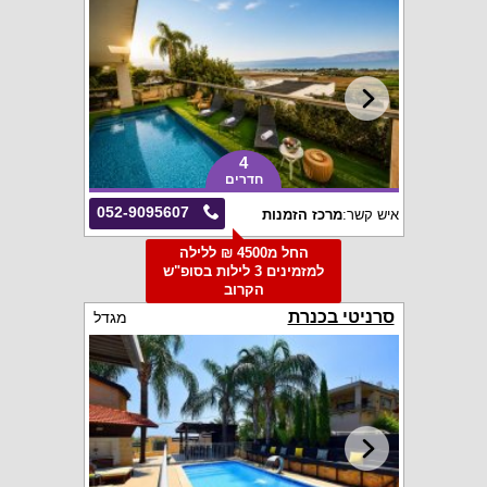
4
חדרים
052-9095607
איש קשר:
מרכז הזמנות
החל מ4500 ₪ ללילה
למזמינים 3 לילות בסופ"ש
הקרוב
סרניטי בכנרת
מגדל