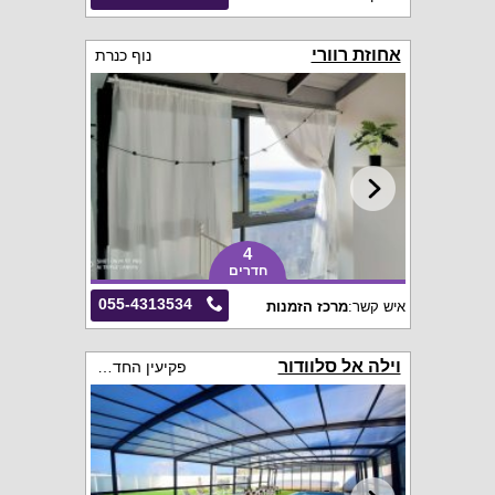
אחוזת רוורי
נוף כנרת
4
חדרים
055-4313534
איש קשר:
מרכז הזמנות
וילה אל סלוודור
פקיעין החדשה