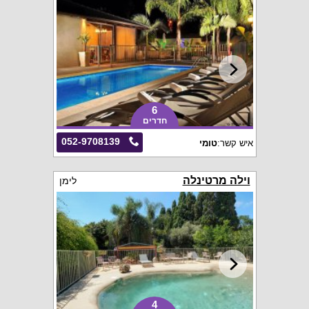
6
חדרים
052-9708139
איש קשר:
טומי
וילה מרטינלה
לימן
4