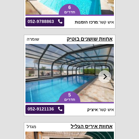
6
חדרים
052-9788863
איש קשר:
מרכז הזמנות
אחוזת שושנים בוטיק
שומרה
5
חדרים
052-9121136
איש קשר:
איציק
אחוזת איריס הגליל
מגדל