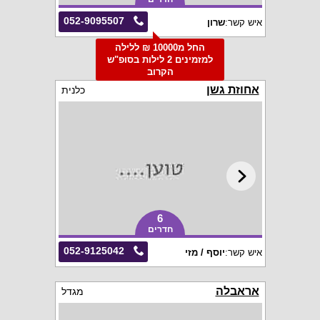
052-9095507
איש קשר:
שרון
החל מ10000 ₪ ללילה
למזמינים 2 לילות בסופ"ש
הקרוב
אחוזת גשן
כלנית
6
חדרים
052-9125042
איש קשר:
יוסף / מזי
אראבלה
מגדל