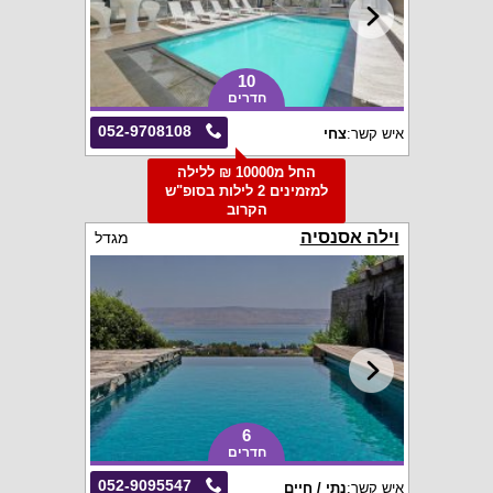
10
חדרים
052-9708108
איש קשר:
צחי
החל מ10000 ₪ ללילה
למזמינים 2 לילות בסופ"ש
הקרוב
וילה אסנסיה
מגדל
6
חדרים
052-9095547
איש קשר:
נתי / חיים