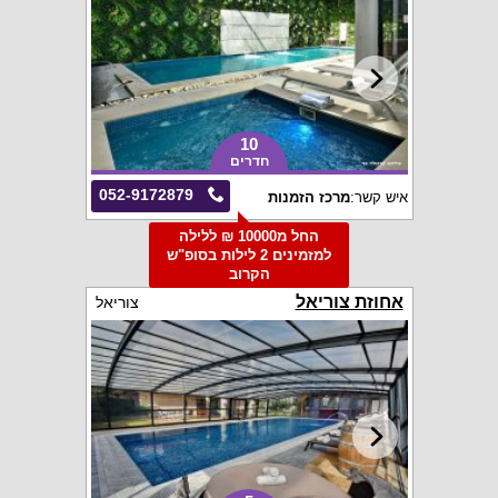
10
חדרים
052-9172879
איש קשר:
מרכז הזמנות
החל מ10000 ₪ ללילה
למזמינים 2 לילות בסופ"ש
הקרוב
אחוזת צוריאל
צוריאל