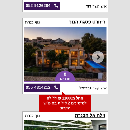
052-9126284
איש קשר:
דודי
ריזורט פסגת הנוף
נוף כנרת
8
חדרים
055-4314212
איש קשר:
גבריאל
החל מ11000 ₪ ללילה
למזמינים 2 לילות בסופ"ש
הקרוב
וילה אל הכנרת
נוף כנרת