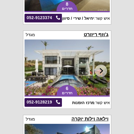
8
חדרים
052-9123374
איש קשר:
יחיאל / שירי / סיוון
ג'וזף ריזורט
מגדל
6
חדרים
052-9128219
איש קשר:
מרכז הזמנות
וילאה וילות יוקרה
מגדל