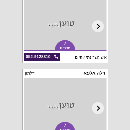
7
חדרים
052-9128310
איש קשר:
נתי / חיים
וילה אלפא
דלתון
7
חדרים