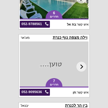
6
חדרים
052-9788561
איש קשר:
בת אל
וילה מצפה נוף כנרת
מע'אר
7
חדרים
052-9095636
איש קשר:
חן
בין הר לכנרת
יבנאל