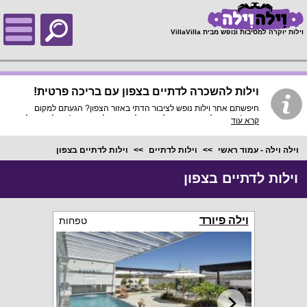
;
וילות יוקרה למסיבות ונופש מבית VillaVilla
וילות להשכרה לדתיים בצפון עם בריכה פרטית!
חיפשתם אחר וילות נופש לציבור הדתי באזור הצפון? הגעתם למקום
הנכון! כאן הוילות מתאימות לדתיים, לחרדים, ולמסורתיים! בחלק מהוילות
קרא עוד
תמצאו פלטה ומייחם לשבת, בית כנסת קרוב במרחק הליכה, מיטות
יהודיות בהפרדה מלאה, בריכות שחייה פרטיות עם גדר הפרדה, ובידוד
מוחלט מסביבת מגורים, תגוונו ושנו את האווירה מבית המלון הומה האדם
וילה וילה - עמוד ראשי
וילות לדתיים
וילות לדתיים בצפון
שאתם רגילים ללכת אליו וצאו לנפוש בוילה החל מ-1999 ש"ח ללילה
בלבד!
וילות לדתיים בצפון
וילה פיורד
טפחות