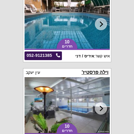
10
חדרים
052-9121385
איש קשר:
איריס / דני
וילה פרסטיז'
עין יעקב
10
חדרים