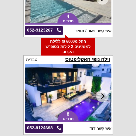
4
חדרים
052-9123267
איש קשר:
נאור / תומר
החל מ6000 ₪ ללילה
למזמינים 2 לילות בסופ"ש
הקרוב
וילה נופי האקליפטוס
טבריה
8
חדרים
052-9124698
איש קשר:
דוד