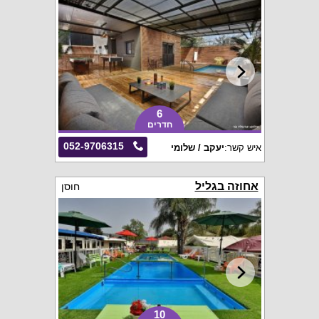
6
חדרים
052-9706315
איש קשר:
יעקב / שלומי
אחוזה בגליל
חוסן
10