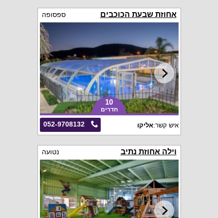
אחוזת שבעת הכוכבים
ספסופה
10
חדרים
052-9708132
איש קשר:
אליקו
וילה אחוזת נתיב
נטועה