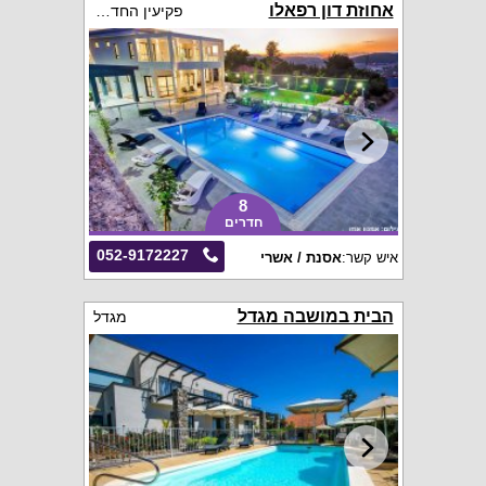
אחוזת דון רפאלו
פקיעין החדשה
8
חדרים
052-9172227
איש קשר:
אסנת / אשרי
הבית במושבה מגדל
מגדל