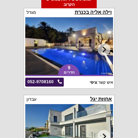
הקרוב
וילה אליה בכנרת
מגדל
9
חדרים
052-9708160
איש קשר:
ציפי
אחוזת יגל
עבדון