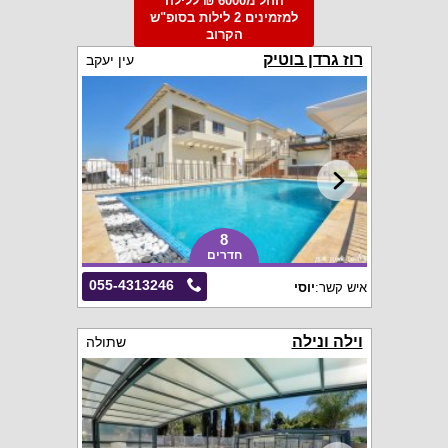
החל מ6000 ₪ ללילה
למזמינים 2 לילות בסופ"ש
הקרוב
רוז גרדן בוטיק
עין יעקב
8
חדרים
055-4313246
איש קשר:
יוסי
וילה ונילה
שתולה