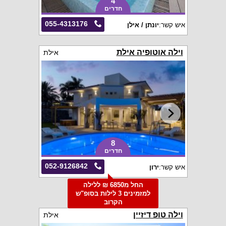
4
חדרים
055-4313176
איש קשר:
יונתן / אילן
וילה אוטופיה אילת
אילת
8
חדרים
052-9126842
איש קשר:
ירון
החל מ6850 ₪ ללילה
למזמינים 3 לילות בסופ"ש
הקרוב
וילה טופ דיזיין
אילת