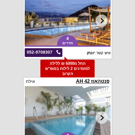
4
חדרים
052-9708307
איש קשר:
יונתן
החל מ6000 ₪ ללילה
למזמינים 2 לילות בסופ"ש
הקרוב
פנטהאוז AH 42
אילת