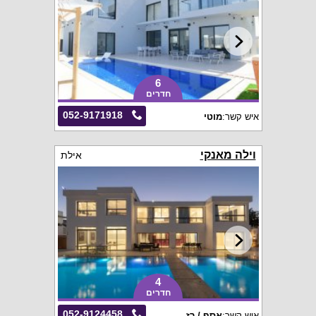
6
חדרים
052-9171918
איש קשר:
מוטי
וילה מאנקי
אילת
4
חדרים
052-9124458
איש קשר:
אסף / רז