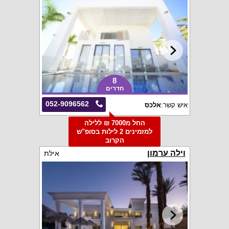
8
חדרים
052-9096562
איש קשר:
אלכס
החל מ7000 ₪ ללילה
למזמינים 2 לילות בסופ"ש
הקרוב
וילה ערמון
אילת