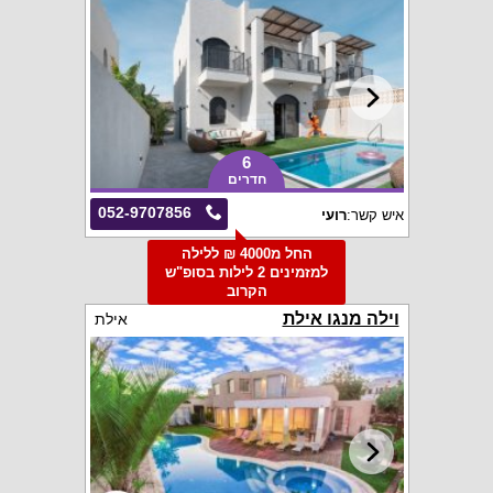
6
חדרים
052-9707856
איש קשר:
רועי
החל מ4000 ₪ ללילה
למזמינים 2 לילות בסופ"ש
הקרוב
וילה מנגו אילת
אילת