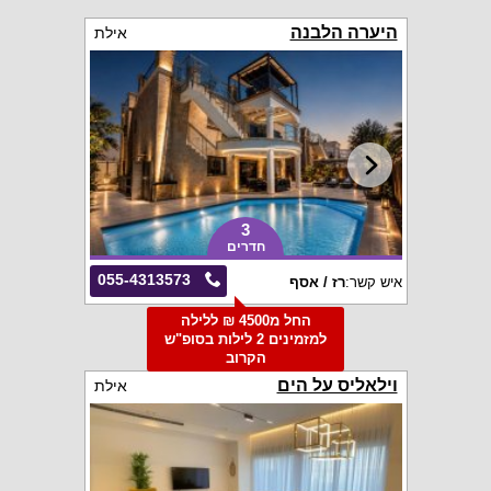
היערה הלבנה
אילת
3
חדרים
055-4313573
איש קשר:
רז / אסף
החל מ4500 ₪ ללילה
למזמינים 2 לילות בסופ"ש
הקרוב
וילאליס על הים
אילת