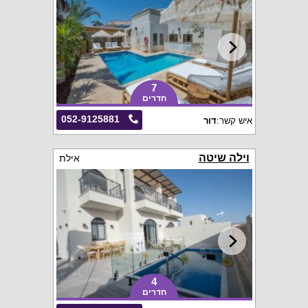
7
חדרים
052-9125881
איש קשר:
דור
וילה שיטה
אילת
4
חדרים