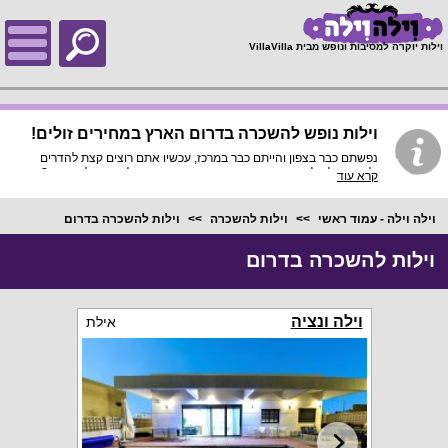
;
וילות יוקרה למסיבות ונופש מבית VillaVilla
וילות נופש להשכרה בדרום הארץ במחירים זולים!
נפשתם כבר בצפון והייתם כבר במרכז, עכשיו אתם רוצים קצת להדרים
ולמצוא וילה להשכרה בדרום עם בריכה פרטית שכולה רק שלכם, נכון?
קרא עוד
חפשו באתר שלנו מבין מבחר וילות נופש מומלצות בדרום להשכרה את
הוילה המועדפת עליכם ולכל מטרה: נופש משפחות גדולות או קטנות, נופש
זוגות רומנטיים, נופש קבוצות ונופש חברים או נוער, חפשו את הוילה
וילה וילה - עמוד ראשי
וילות להשכרה
וילות להשכרה בדרום
המתאימה לפי כמות החדרים ולפי הפרמטרים המתאימים ותהנו מחופשה
מיוחדת, מתאים גם לדתיים!
וילות להשכרה בדרום
וילה ונציה
אילת