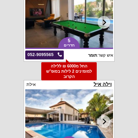
5
חדרים
052-9095565
איש קשר:
תומר
החל מ6000 ₪ ללילה
למזמינים 2 לילות בסופ"ש
הקרוב
וילה איל
אילת