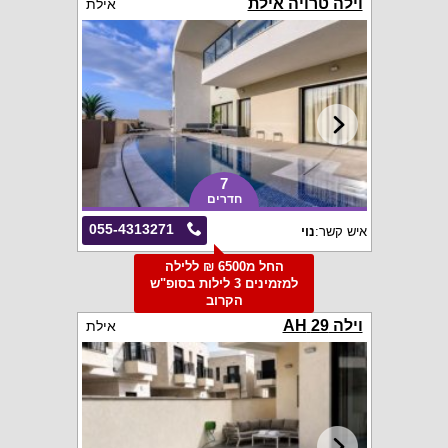
וילה טרויה אילת
אילת
7
חדרים
055-4313271
איש קשר:
נוי
החל מ6500 ₪ ללילה
למזמינים 3 לילות בסופ"ש
הקרוב
וילה 29 AH
אילת