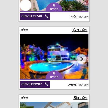
6
חדרים
052-9171740
איש קשר:
לירז
וילה מלך
אילת
6
חדרים
052-9123267
איש קשר:
איציק
וילה Six
אילת