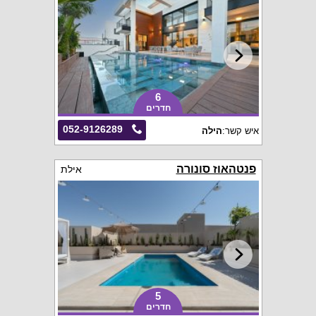
6
חדרים
052-9126289
איש קשר:
הילה
פנטהאוז סונורה
אילת
5
חדרים