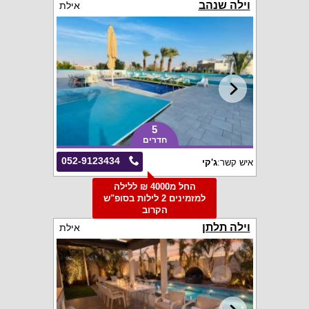
וילה שנהב
אילת
5
חדרים
052-9123434
איש קשר:
ג'קי
החל מ4000 ₪ ללילה
למזמינים 2 לילות בסופ"ש
הקרוב
וילה תלתן
אילת