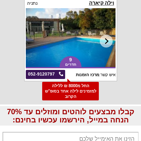
וילה קיארה
נתניה
9
חדרים
052-9120797
איש קשר:
מרכז הזמנות
החל מ8000 ₪ ללילה
למזמינים לילה אחד בסופ"ש
הקרוב
קבלו מבצעים לוהטים ומוזלים עד 70%
הנחה במייל, הירשמו עכשיו בחינם: