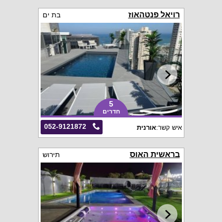
רויאל פנטהאוז
בת ים
5
חדרים
052-9121872
איש קשר:
אורנית
בראשית האוס
תירוש