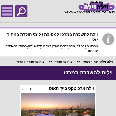
;
וילות יוקרה למסיבות ונופש מבית VillaVilla
וילה להשכרה במרכז למסיבת / לימי הולדת במחיר
זול!
מחפשים וילה להשכרה במרכז הארץ לימי הולדת או למשפחות? לרשותכם
רשימת וילות נופש מומלצות להשכרה במרכז לחופשה בלתי מתפשרת,
קרא עוד
וילות עם בריכה גדולה, ג'קוזי חם, בריכה מחוממת ומקורה, ואבזור נרחב:
סלון גדול, מטבח גדול, פינת ברביקיו וחצר גדולה, תהנו מנופש פרטי בלי
הפרעות מיותרות!
וילה וילה - עמוד ראשי
וילות להשכרה
וילות להשכרה במרכז
וילות להשכרה במרכז
וילה ארכיטקט ביץ' האוס
חדרה