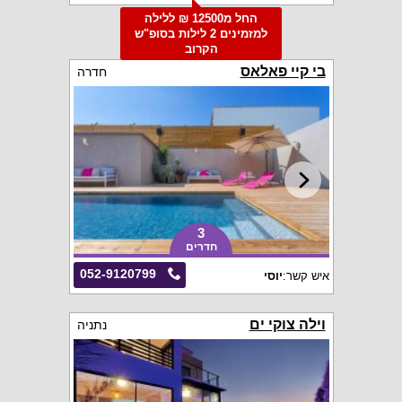
החל מ12500 ₪ ללילה
למזמינים 2 לילות בסופ"ש
הקרוב
בי קיי פאלאס
חדרה
3
חדרים
052-9120799
איש קשר:
יוסי
וילה צוקי ים
נתניה