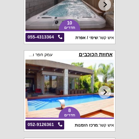
10
חדרים
055-4313364
איש קשר:
שימי / אפרת
אחוזת הכוכבים
עמק חפר והסביבה
8
חדרים
052-9126361
איש קשר:
מרכז הזמנות