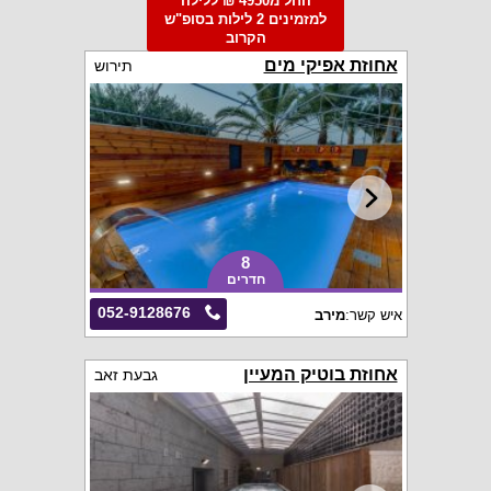
החל מ4950 ₪ ללילה
למזמינים 2 לילות בסופ"ש
הקרוב
אחוזת אפיקי מים
תירוש
8
חדרים
052-9128676
איש קשר:
מירב
אחוזת בוטיק המעיין
גבעת זאב