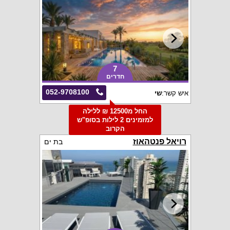
7
חדרים
052-9708100
איש קשר:
שי
החל מ12500 ₪ ללילה
למזמינים 2 לילות בסופ"ש
הקרוב
רויאל פנטהאוז
בת ים