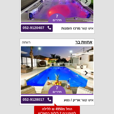
7
חדרים
052-9120407
איש קשר:
מרכז הזמנות
אחוזת בר
רווחה
7
חדרים
052-9128017
איש קשר:
אריק / נטע
החל מ4950 ₪ ללילה
למזמינים 2 לילות בסופ"ש