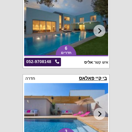
6
חדרים
052-9708148
איש קשר:
אליס
בי קיי פאלאס
חדרה
3