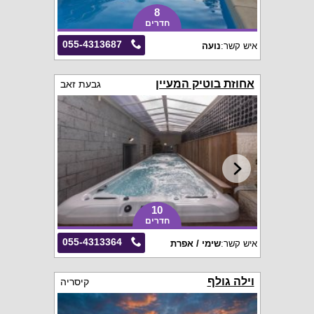
8
חדרים
055-4313687
איש קשר:
נועה
אחוזת בוטיק המעיין
גבעת זאב
10
חדרים
055-4313364
איש קשר:
שימי / אפרת
וילה גולף
קיסריה