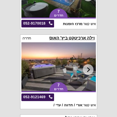
7
חדרים
052-9170018
איש קשר:
מרכז הזמנות
וילה ארכיטקט ביץ' האוס
חדרה
7
חדרים
052-9121469
איש קשר:
אורי / חדווה / עדי /