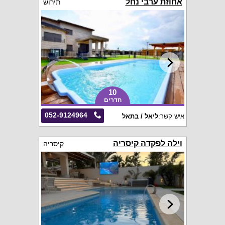
אחוזת ערבי נחל
תירוש
10
חדרים
052-9124964
איש קשר:
ליאל / בתאל
וילה לפקדה קיסריה
קיסריה