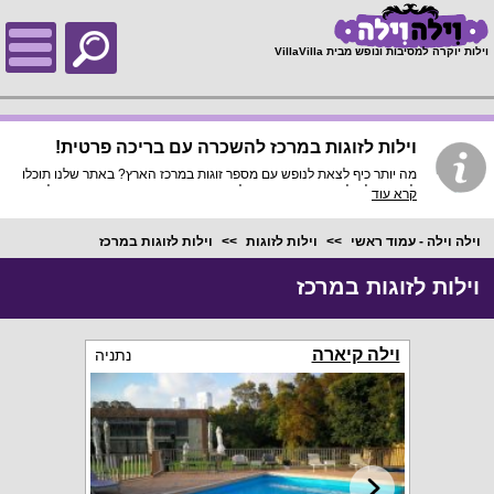
;
וילות יוקרה למסיבות ונופש מבית VillaVilla
וילות לזוגות במרכז להשכרה עם בריכה פרטית!
מה יותר כיף לצאת לנופש עם מספר זוגות במרכז הארץ? באתר שלנו תוכלו
למצוא וילה לזוגות במרכז הארץ להשכרה עם בריכה פרטית במחיר זול
קרא עוד
ומשתלם ולהנות ממתקני אירוח יוצאי דופן, מדובר בוילות נופש פרטיות
ומבודדות המתאימות למספר זוגות אשר מחפשים שקט מכל השגרה
המלווה אותם ביום יום.
וילה וילה - עמוד ראשי
וילות לזוגות
וילות לזוגות במרכז
וילות לזוגות במרכז
וילה קיארה
נתניה