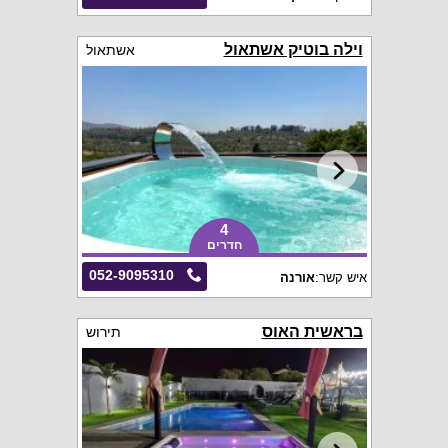
וילה בוטיק אשתאול
אשתאול
4
חדרים
052-9095310
איש קשר:
אורנה
בראשית האוס
תירוש