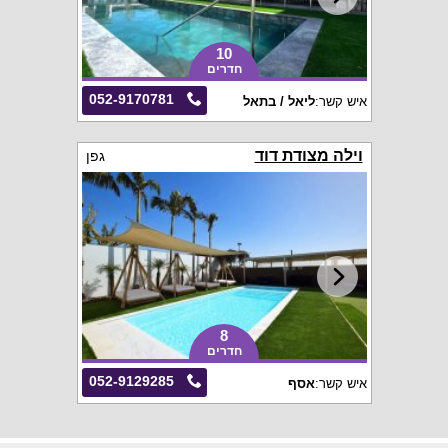
10
חדרים
052-9170781
איש קשר:
ליאל / בתאל
וילה מצודת דוד
גפן
8
חדרים
052-9129285
איש קשר:
אסף