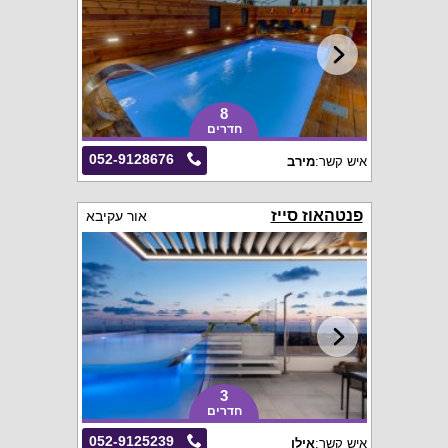
8
חדרים
052-9128676
איש קשר:
מירב
פנטהאוז סייז
אור עקיבא
3
חדרים
052-9125239
איש קשר:
אילן