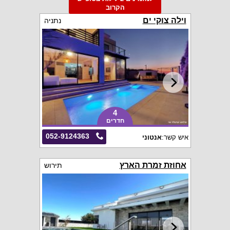
הקרוב
וילה צוקי ים
נתניה
4
חדרים
052-9124363
איש קשר:
אנטוני
אחוזת זמרת הארץ
תירוש