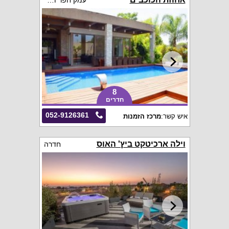
עמק חפר והסביבה
8
חדרים
052-9126361
איש קשר:
מרכז הזמנות
וילה ארכיטקט ביץ' האוס
חדרה