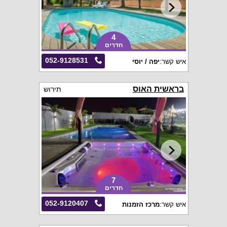
4
חדרים
052-9128531
איש קשר:
יפה / יוסי
בראשית האוס
תירוש
7
חדרים
052-9120407
איש קשר:
מרכז הזמנות