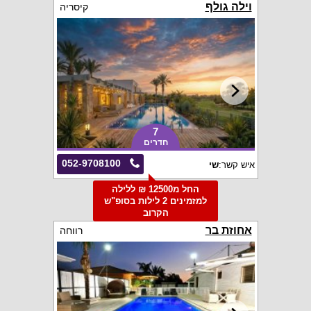
וילה גולף
קיסריה
7
חדרים
052-9708100
איש קשר:
שי
החל מ12500 ₪ ללילה
למזמינים 2 לילות בסופ"ש
הקרוב
אחוזת בר
רווחה