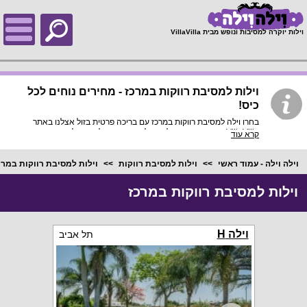
;
וילות יוקרה למסיבות ונופש מבית VillaVilla
וילות למסיבת רווקות במרכז - מחירים נוחים לכל
כיס!
בחרו וילה למסיבת רווקות במרכז עם בריכה פרטית בזול אצלנו באתר
VillaVilla - מה יותר טוב מלהגיע למרכז הארץ ולבחור וילות במרכז
קרא עוד
למסיבת רווקות עם ג'קוזי ספא ועם מגוון מחירים זולים? החל מ-199 ש"ח
ללילה לאדם לכ-15 איש ומעלה תוכלו להנות מחגיגה בלתי נשכחת בוילת
נופש מפוארת במרכז הארץ עם בריכה פרטית (בחלק מהוילות בריכה
וילה וילה - עמוד ראשי
וילות למסיבת רווקות
וילות למסיבת רווקות במרכ
מחוממת ומקורה בחורף) שכולה רק שלכן!
וילות למסיבת רווקות במרכז
וילה H
תל אביב