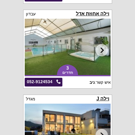
וילה אחוזת אדל
עבדון
3
חדרים
052-9124534
איש קשר:
ניב
וילה J
מגדל