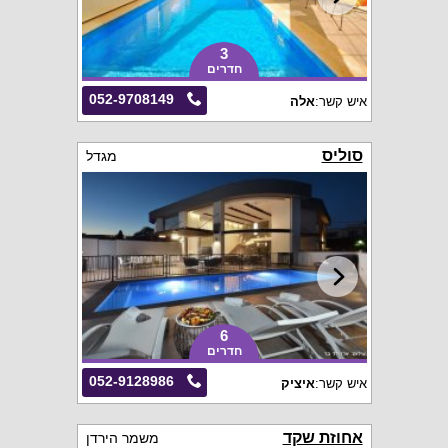
3
חדרים
052-9708149
איש קשר:
אלה
סוליס
מגדל
6
חדרים
052-9128986
איש קשר:
איציק
אחוזת שקד
משמר הירדן