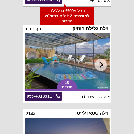
איש קשר:
עילי
החל מ5500 ₪ ללילה
למזמינים 2 לילות בסופ"ש
הקרוב
וילה גלילה בוטיק
נוף כנרת
10
חדרים
055-4313911
איש קשר:
שחר / רן
וילה סטארלייט
מגדל