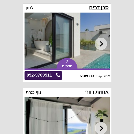
סבן דרים
דלתון
7
חדרים
052-9709511
איש קשר:
בת שבע
אחוזת רוורי
נוף כנרת