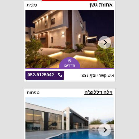
אחוזת גשן
כלנית
6
חדרים
052-9125042
איש קשר:
יוסף / מזי
וילה דללוצ'ה
טפחות