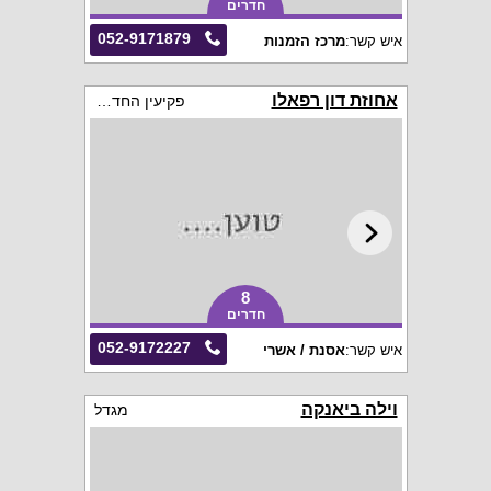
חדרים
052-9171879
איש קשר:
מרכז הזמנות
אחוזת דון רפאלו
פקיעין החדשה
8
חדרים
052-9172227
איש קשר:
אסנת / אשרי
וילה ביאנקה
מגדל