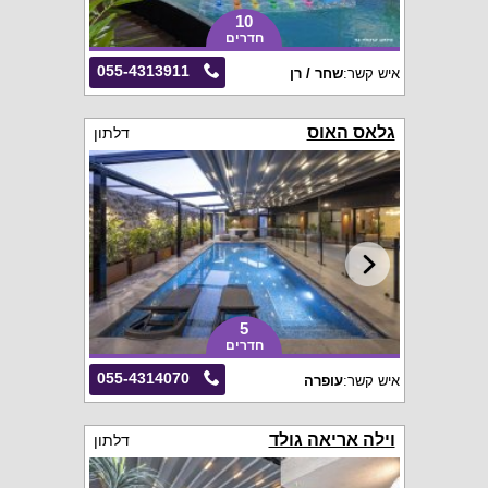
10
חדרים
055-4313911
איש קשר:
שחר / רן
גלאס האוס
דלתון
5
חדרים
055-4314070
איש קשר:
עופרה
וילה אריאה גולד
דלתון