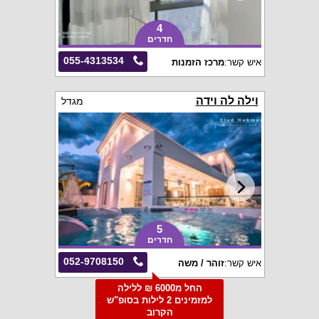
4
חדרים
055-4313534
איש קשר:
מרכז הזמנות
וילה לה וידה
מגדל
5
חדרים
052-9708150
איש קשר:
זוהר / משה
החל מ6000 ₪ ללילה
למזמינים 2 לילות בסופ"ש
הקרוב