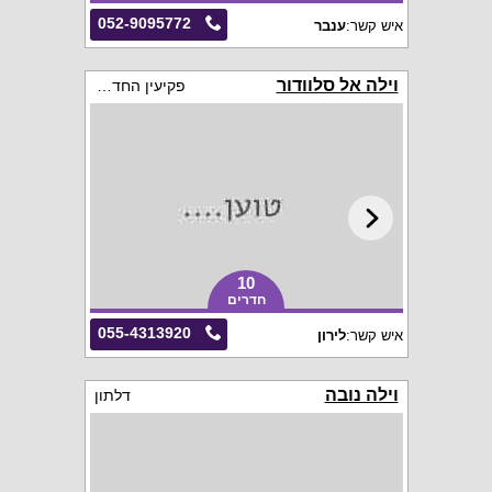
052-9095772
איש קשר:
ענבר
וילה אל סלוודור
פקיעין החדשה
10
חדרים
055-4313920
איש קשר:
לירון
וילה נובה
דלתון