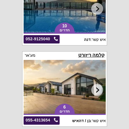
10
חדרים
052-9125040
איש קשר:
דנה
קלמה ריזורט
מע'אר
6
חדרים
055-4313654
איש קשר:
בן / דהאיש