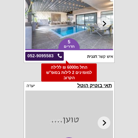
5
חדרים
052-9095583
איש קשר:
דגנית
החל מ6000 ₪ ללילה
למזמינים 2 לילות בסופ"ש
הקרוב
תאי בוטיק הוטל
יערה