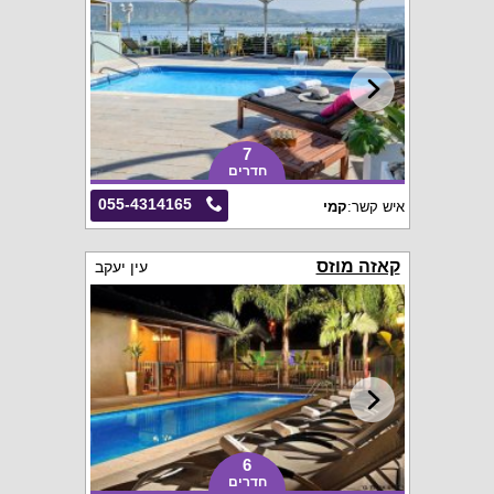
7
חדרים
055-4314165
איש קשר:
קמי
קאזה מוזס
עין יעקב
6
חדרים