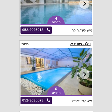
4
חדרים
052-9095018
איש קשר:
הילה
וילה שופרא
מנות
6
חדרים
052-9095573
איש קשר:
אריק