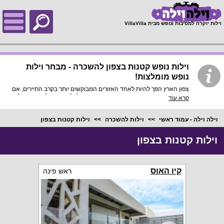
;
וילות יוקרה למסיבות ונופש מבית VillaVilla
וילות נופש קטנות בצפון להשכרה - מבחר וילות
נופש מומלצות!
צפון הארץ הפך להיות לאחד האזורים המבוקשים יותר בקרב התיירים, אם
אתם קבוצה מצומצמת או משפחה קטנה תוכלו למצוא אצלנו באתר וילות
קרא עוד
קטנות בצפון הארץ להשכרה במחירים זולים ומשתלמים ולכל מטרה! תוכלו
להנות מנופש 2 זוגות ואפילו מוילה קטנה המתאימה לזוג אחד, להנות
מציון אירוע קטן או יום גיבוש מהנה קליל ורגוע.
וילה וילה - עמוד ראשי
וילות להשכרה
וילות קטנות בצפון
וילות קטנות בצפון
קיו האוס
ראש פינה