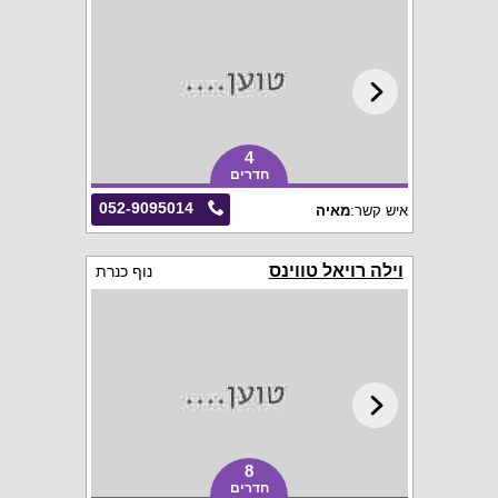
4
חדרים
052-9095014
איש קשר:
מאיה
וילה רויאל טווינס
נוף כנרת
8
חדרים