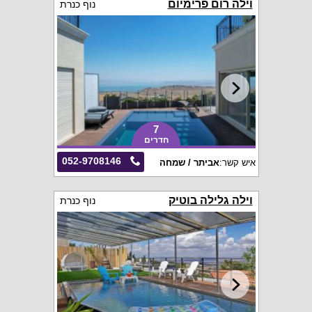
וילה רום פרימיום
נוף כנרת
7
חדרים
052-9708146
איש קשר:
אביתר / שמחה
וילה גלילה בוטיק
נוף כנרת