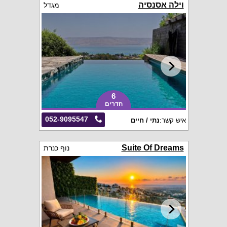
וילה אסנסיה
מגדל
6
חדרים
052-9095547
איש קשר:
נתי / חיים
Suite Of Dreams
נוף כנרת