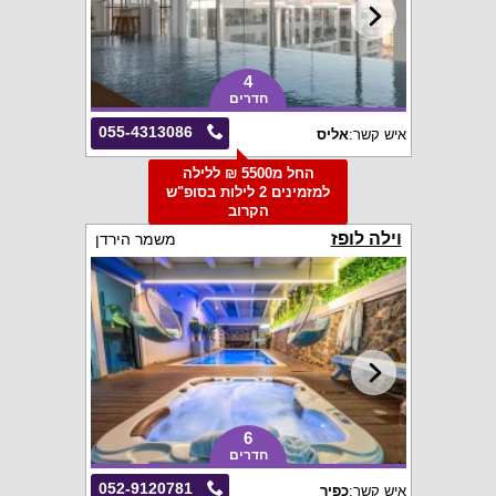
4
חדרים
055-4313086
איש קשר:
אליס
החל מ5500 ₪ ללילה
למזמינים 2 לילות בסופ"ש
הקרוב
וילה לופז
משמר הירדן
6
חדרים
052-9120781
איש קשר:
כפיר