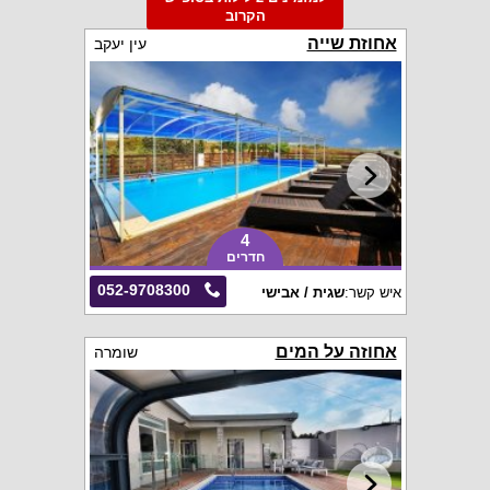
הקרוב
אחוזת שייה
עין יעקב
4
חדרים
052-9708300
איש קשר:
שגית / אבישי
אחוזה על המים
שומרה