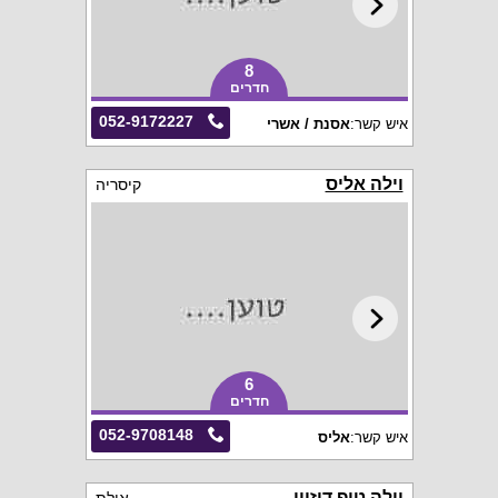
8
חדרים
052-9172227
איש קשר:
אסנת / אשרי
וילה אליס
קיסריה
6
חדרים
052-9708148
איש קשר:
אליס
וילה טופ דיזיין