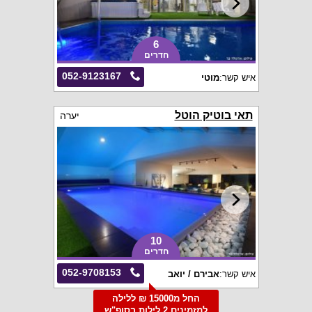
6
חדרים
052-9123167
איש קשר:
מוטי
תאי בוטיק הוטל
יערה
10
חדרים
052-9708153
איש קשר:
אבירם / יואב
החל מ15000 ₪ ללילה
למזמינים 2 לילות בסופ"ש