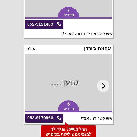
7
חדרים
052-9121469
איש קשר:
אורי / חדווה / עדי /
אחוזת ג'ורדן
אילת
6
חדרים
052-9170966
איש קשר:
רז / אסף
החל מ7500 ₪ ללילה
למזמינים 2 לילות בסופ"ש