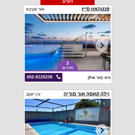
הקרוב
פנטהאוז סייז
אור עקיבא
3
חדרים
052-9125239
איש קשר:
אילן
וילה קאסה אור מוריה
עין יעקב