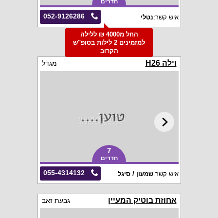
חדרים
052-9126286
איש קשר:
נטלי
החל מ4000 ₪ ללילה
למזמינים 2 לילות בסופ"ש
הקרוב
וילה H26
מגדל
7
חדרים
055-4314132
איש קשר:
שמעון / סיגל
אחוזת בוטיק המעיין
גבעת זאב