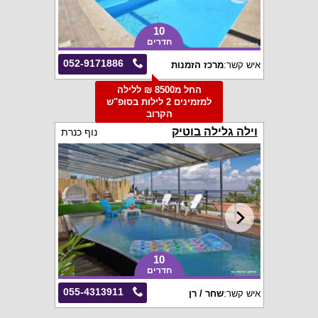
10
חדרים
052-9171886
איש קשר:
מרכז הזמנות
החל מ8500 ₪ ללילה
למזמינים 2 לילות בסופ"ש
הקרוב
וילה גלילה בוטיק
נוף כנרת
10
חדרים
055-4313911
איש קשר:
שחר / רן