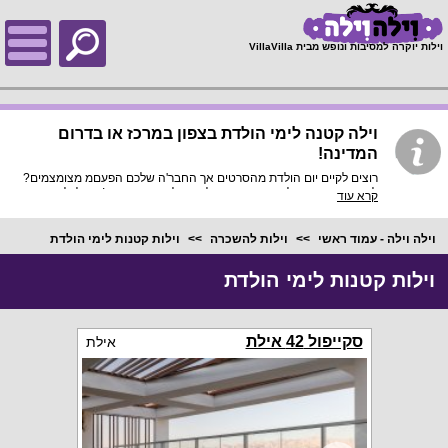
;
וילות יוקרה למסיבות ונופש מבית VillaVilla
וילה קטנה לימי הולדת בצפון במרכז או בדרום
המדינה!
רוצים לקיים יום הולדת מהסרטים אך החבר'ה שלכם הפעםמ מצומצמים?
לרשותכם מאגר וילות נופש קטנות לימי הולדת מהסרטים! תוכלו למצוא
קרא עוד
וילה קטנה לימי הולדת עם בריכה פרטית, ג'קוזי ספא, סאונה, נוף מרשים
ופינת ברביקיו! אפילו בחלק מהוילות ניתן להנות משולחנות משחק כדוגמת:
פוקר, סנוקר, כדורגל שולחן, הוקי אוויר וממערכות שמע גדולות כמו
וילה וילה - עמוד ראשי
וילות להשכרה
וילות קטנות לימי הולדת
רמקולים וערכות קריוקי!
וילות קטנות לימי הולדת
סקייפול 42 אילת
אילת