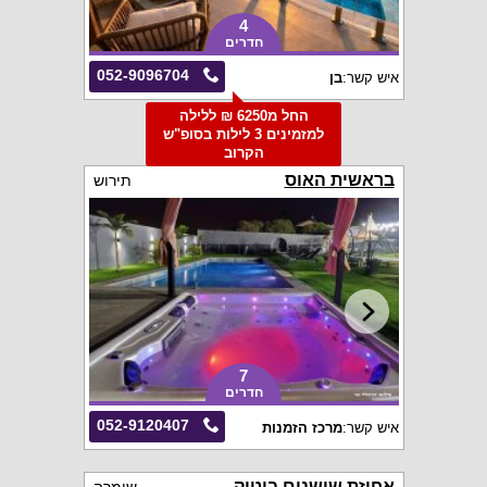
4
חדרים
052-9096704
איש קשר:
בן
החל מ6250 ₪ ללילה
למזמינים 3 לילות בסופ"ש
הקרוב
בראשית האוס
תירוש
7
חדרים
052-9120407
איש קשר:
מרכז הזמנות
אחוזת שושנים בוטיק