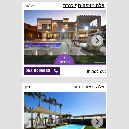
וילה מצפה נוף כנרת
מע'אר
7
חדרים
052-9095636
איש קשר:
חן
וילה מצודת דוד
גפן