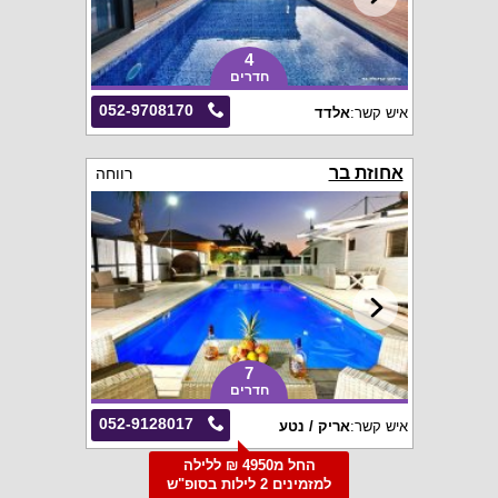
4
חדרים
052-9708170
איש קשר:
אלדד
אחוזת בר
רווחה
7
חדרים
052-9128017
איש קשר:
אריק / נטע
החל מ4950 ₪ ללילה
למזמינים 2 לילות בסופ"ש