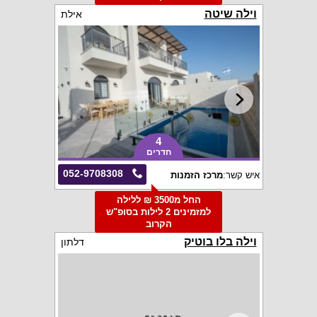
וילה שיטה
אילת
4
חדרים
052-9708308
איש קשר:
מרכז הזמנות
החל מ3500 ₪ ללילה
למזמינים 2 לילות בסופ"ש
הקרוב
וילה בלו בוטיק
דלתון