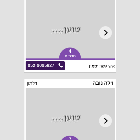
4
חדרים
052-9095827
איש קשר:
יסמין
וילה נובה
דלתון
7