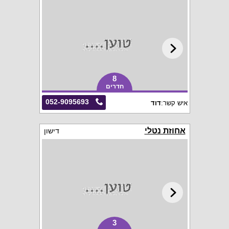
8
חדרים
052-9095693
איש קשר:
דוד
אחוזת נטלי
דישון
3