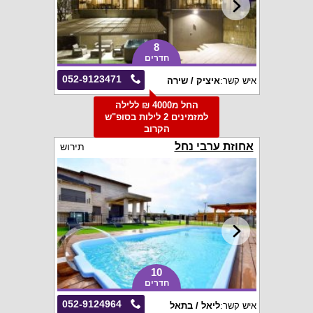
8
חדרים
052-9123471
איש קשר:
איציק / שירה
החל מ4000 ₪ ללילה
למזמינים 2 לילות בסופ"ש
הקרוב
אחוזת ערבי נחל
תירוש
10
חדרים
052-9124964
איש קשר:
ליאל / בתאל