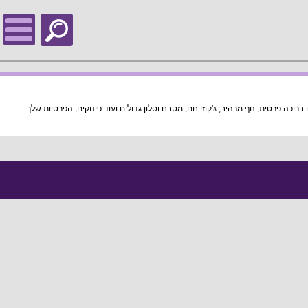
לרשותך וילות נופש קטנות למסיבת רווקות להשכרה במחירים הכי זולים ומשתלמים בארץ! וילות החל מ-2000 שקלים ללילה עם בריכה פרטית, נוף מרהיב, ג'קוזי חם, מטבח וסלון גדולים ועוד פינוקים, הפרטיות שלך