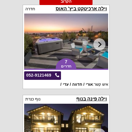
הקרוב
וילה ארכיטקט ביץ' האוס
חדרה
7
חדרים
052-9121469
איש קשר:
אורי / חדווה / עדי /
וילה פינה בנוף
נוף כנרת