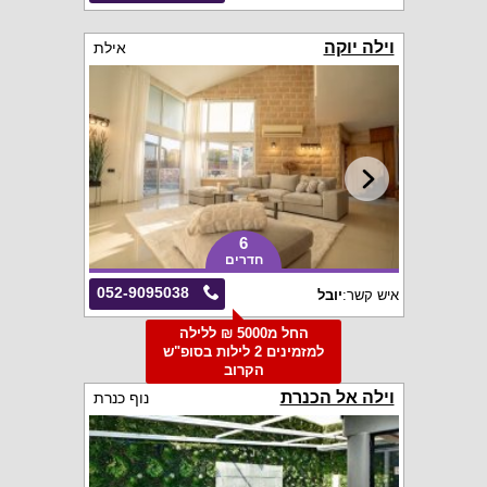
וילה יוקה
אילת
6
חדרים
052-9095038
איש קשר:
יובל
החל מ5000 ₪ ללילה
למזמינים 2 לילות בסופ"ש
הקרוב
וילה אל הכנרת
נוף כנרת