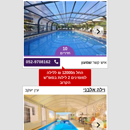
10
חדרים
052-9708162
איש קשר:
שמעון
החל מ12000 ₪ ללילה
למזמינים 2 לילות בסופ"ש
הקרוב
וילה אלבני
עין יעקב