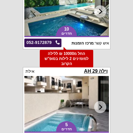
10
חדרים
052-9172879
איש קשר:
מרכז הזמנות
החל מ10000 ₪ ללילה
למזמינים 2 לילות בסופ"ש
הקרוב
וילה 29 AH
אילת
5
חדרים