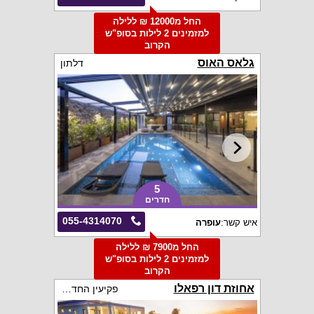
החל מ12000 ₪ ללילה
למזמינים 2 לילות בסופ"ש
הקרוב
גלאס האוס
דלתון
5
חדרים
055-4314070
איש קשר:
עופרה
החל מ7900 ₪ ללילה
למזמינים 2 לילות בסופ"ש
הקרוב
אחוזת דון רפאלו
פקיעין החדשה