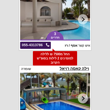
3
חדרים
055-4313786
איש קשר:
אסף / רז
החל מ7500 ₪ ללילה
למזמינים 2 לילות בסופ"ש
הקרוב
וילה קאסה רויאל
שומרה