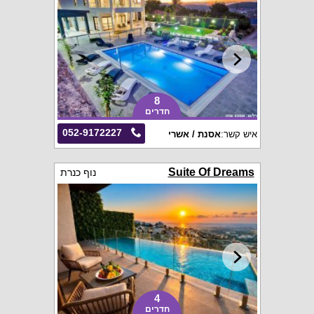
8
חדרים
052-9172227
איש קשר:
אסנת / אשרי
Suite Of Dreams
נוף כנרת
4
חדרים