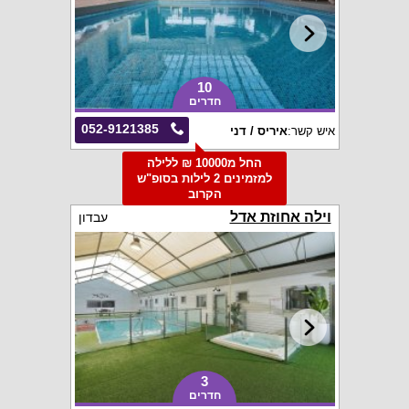
10
חדרים
052-9121385
איש קשר:
איריס / דני
החל מ10000 ₪ ללילה
למזמינים 2 לילות בסופ"ש
הקרוב
וילה אחוזת אדל
עבדון
3
חדרים