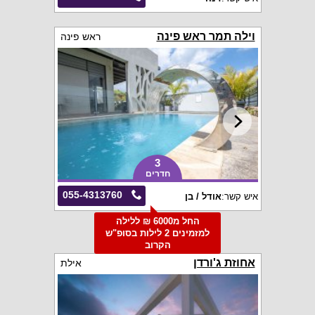
וילה תמר ראש פינה
ראש פינה
3
חדרים
055-4313760
איש קשר:
אודל / בן
החל מ6000 ₪ ללילה
למזמינים 2 לילות בסופ"ש
הקרוב
אחוזת ג'ורדן
אילת