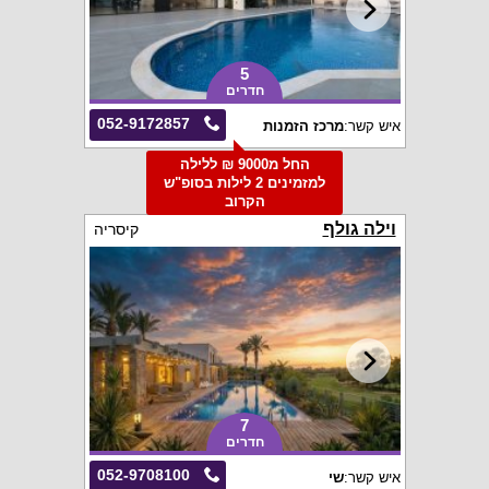
5
חדרים
052-9172857
איש קשר:
מרכז הזמנות
החל מ9000 ₪ ללילה
למזמינים 2 לילות בסופ"ש
הקרוב
וילה גולף
קיסריה
7
חדרים
052-9708100
איש קשר:
שי