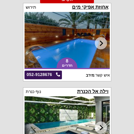
אחוזת אפיקי מים
תירוש
8
חדרים
052-9128676
איש קשר:
מירב
וילה אל הכנרת
נוף כנרת