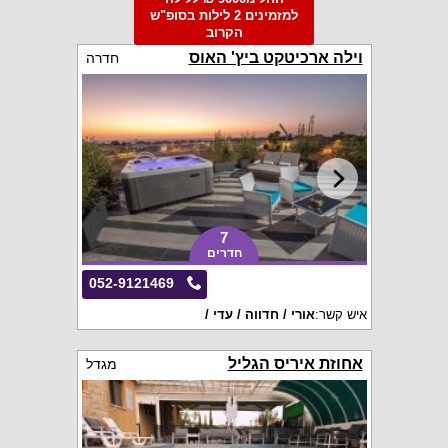
למזמינים 2 לילות בסופ"ש
הקרוב
וילה ארכיטקט ביץ' האוס
חדרה
7
חדרים
052-9121469
איש קשר:
אורי / חדווה / עדי /
אחוזת איריס הגליל
מגדל