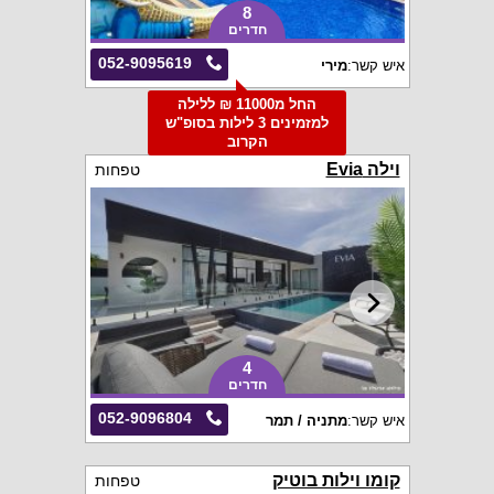
8
חדרים
052-9095619
איש קשר:
מירי
החל מ11000 ₪ ללילה
למזמינים 3 לילות בסופ"ש
הקרוב
וילה Evia
טפחות
4
חדרים
052-9096804
איש קשר:
מתניה / תמר
קומו וילות בוטיק
טפחות