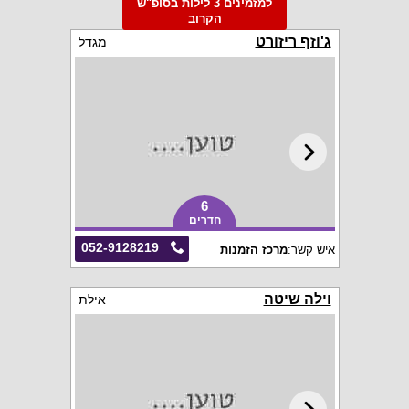
למזמינים 3 לילות בסופ"ש
הקרוב
ג'וזף ריזורט
מגדל
6
חדרים
052-9128219
איש קשר:
מרכז הזמנות
וילה שיטה
אילת