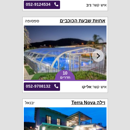
052-9124534
איש קשר:
ניב
אחוזת שבעת הכוכבים
ספסופה
10
חדרים
052-9708132
איש קשר:
אליקו
וילה Terra Nova
יבנאל