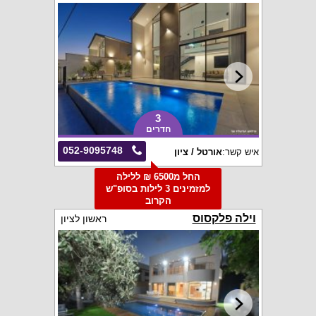
3
חדרים
052-9095748
איש קשר:
אורטל / ציון
החל מ6500 ₪ ללילה
למזמינים 3 לילות בסופ"ש
הקרוב
וילה פלקסוס
ראשון לציון