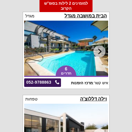
למזמינים 2 לילות בסופ"ש
הקרוב
הבית במושבה מגדל
מגדל
6
חדרים
052-9788863
איש קשר:
מרכז הזמנות
וילה דללוצ'ה
טפחות