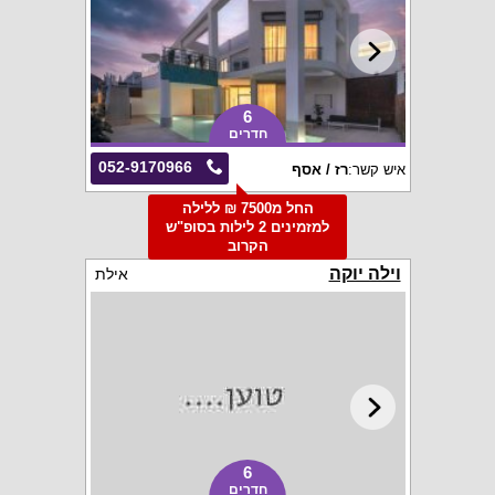
6
חדרים
052-9170966
איש קשר:
רז / אסף
החל מ7500 ₪ ללילה
למזמינים 2 לילות בסופ"ש
הקרוב
וילה יוקה
אילת
6
חדרים