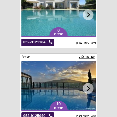
8
חדרים
052-9121184
איש קשר:
שרון
אראבלה
מגדל
10
חדרים
052-9125040
איש קשר:
דנה