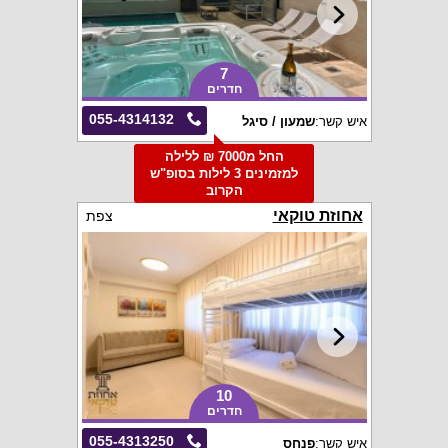
7
חדרים
055-4314132
איש קשר:
שמעון / סיגל
החל מ7000 ₪ ללילה
למזמינים 3 לילות בסופ"ש
הקרוב
אחוזת טוקאי
צפת
10
חדרים
055-4313250
איש קשר:
פנחס