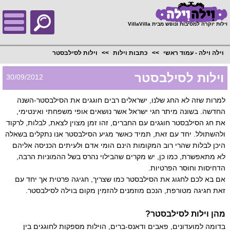
;
וילות יוקרה למסיבות ונופש מבית VillaVilla
וילה וילה - עמוד ראשי
כתבות וילות
וילות לסילבסטר
וילות לסילבסטר
30/09/2012
למרות שזה לא החג שלנו, ישראלים רבים חוגגים את הסילבסטר-השנה
החדשה. בשונה מיתר חגי ישראל אשר נושאים אופי משפחתי ואינטימי,
את חג הסילבסטר חוגגים עם החברים, זהו זמן מצוין לצאת, לבלות, לרקוד
ולהשתולל. יחד עם זאת, תמיד כאשר מגיע הסילבסטר אנו נתקלים בשאלה
היכן לבלות שהרי רוב המקומות הינם הומי אדם ולעיתים הכניסה אליהם
לא מתאפשרת, כמו כן, יש מקרים שהבילוי נהרס בשל ההמוניות הרבה,
הדחיסות וחוסר הפרטיות.
אם בא לכם לחגוג את הסילבסטר כמו שצריך, חגיגה פרטית אך יחד עם
זאת חגיגה מטורפת, הנכם מוזמנים להזמין מקום בוילה לסילבסטר.
מהן וילות לסילבסטר?
בדומה למועדונים, פאבים ודאנס-ברים, הוילות מספקות לחוגגים בין