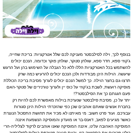
בנוסף לכך, וילה לסילבסטר מעניקה לכם שלל אטרקציות: בריכת שחייה,
ג'קוזי ספא, חדר ספא, שולחן סנוקר, שולחן פוקר וכדומה, הנכם יכולים
להשתמש בכל האטרקציות הללו ללא כל הגבלה על השימוש בהן ועל הרעש
שיעשה. הוילות הינן מבודדות ולכן הנכם יכולים להרעיש כמה שרק
תרצו-גם בחצר הוילה. כך למשל הנכם יכולים לערוך מסיבת בריכה הכוללת
מוסיקה רועשת, לשבת בג'קוזי על כוס יין ולערוך טורנירים של סנוקר-האם
פעם חגגתם כך את הסילבסטר?!
יתר על כן, מסיבת סילבסטר שנערכת בוילות מאפשרת לכם להיות רק
בחברת אנשים שאתם אוהבים שכן כפי שהזכרתי הוילות הינן סגורות
עבורכם. ועוד פרט חשוב: מי מאיתנו לא מכיר את תחושת התסכול הנוצרת
כאשר מגיעים לפאב, דאנס-בר או מועדון והמוסיקה הנשמעת איננה
המוסיקה האהובה עלינו, איננה המוסיקה שאנו אוהבים לרקוד לצליליה-הרי
כולנו מכירים את התחושה הזו, ובעת חגיגה מטורפת בוילות לסילבסטר